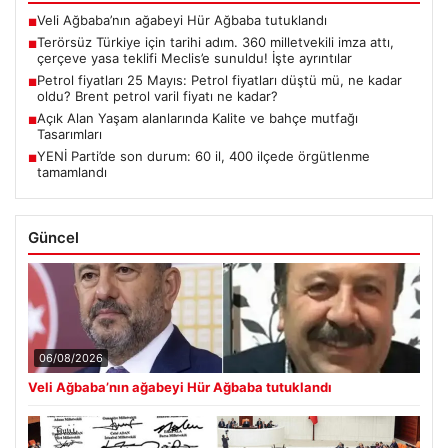
Veli Ağbaba’nın ağabeyi Hür Ağbaba tutuklandı
■
Terörsüz Türkiye için tarihi adım. 360 milletvekili imza attı,
■
çerçeve yasa teklifi Meclis’e sunuldu! İşte ayrıntılar
Petrol fiyatları 25 Mayıs: Petrol fiyatları düştü mü, ne kadar
■
oldu? Brent petrol varil fiyatı ne kadar?
Açık Alan Yaşam alanlarında Kalite ve bahçe mutfağı
■
Tasarımları
YENİ Parti’de son durum: 60 il, 400 ilçede örgütlenme
■
tamamlandı
Güncel
06/08/2026
Veli Ağbaba’nın ağabeyi Hür Ağbaba tutuklandı