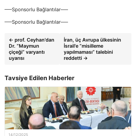
—–Sponsorlu Bağlantılar—–
—–Sponsorlu Bağlantılar—–
← prof. Ceyhan'dan
İran, üç Avrupa ülkesinin
Dr. “Maymun
İsrail'e “misilleme
çiçeği” varyantı
yapılmaması” talebini
uyarısı
reddetti →
Tavsiye Edilen Haberler
14/12/2025