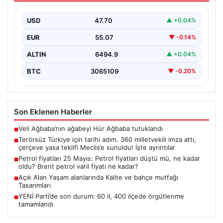
teklifi Meclis’e sunuldu! İşte ayrıntılar
USD
47.70
▲ +0.04%
{“title”:”Terörsüz Türkiye İçin Önemli Hukuki Adım: 360
Milletvekilinin İmzasıyla Çerçeve Yasa Teklifi Meclis’e
EUR
55.07
▼ -0.14%
Sunuldu”,”content”:”…
ALTIN
6494.9
▲ +0.04%
BTC
3065109
▼ -0.20%
Son Eklenen Haberler
Veli Ağbaba’nın ağabeyi Hür Ağbaba tutuklandı
■
Terörsüz Türkiye için tarihi adım. 360 milletvekili imza attı,
■
çerçeve yasa teklifi Meclis’e sunuldu! İşte ayrıntılar
Petrol fiyatları 25 Mayıs: Petrol fiyatları düştü mü, ne kadar
■
oldu? Brent petrol varil fiyatı ne kadar?
Açık Alan Yaşam alanlarında Kalite ve bahçe mutfağı
■
Tasarımları
YENİ Parti’de son durum: 60 il, 400 ilçede örgütlenme
■
tamamlandı