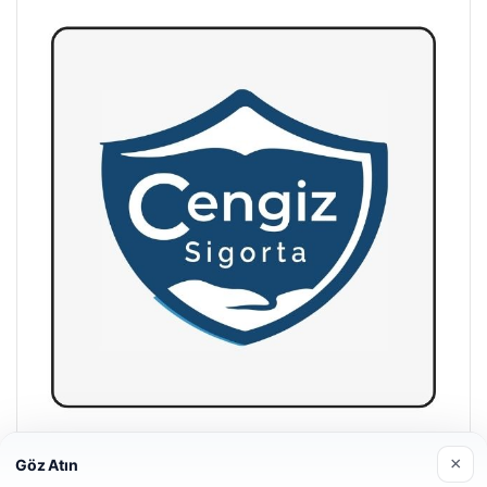
Hastaş Beton
×
Göz Atın
26/05/2026