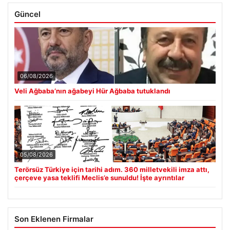
Güncel
06/08/2026
Veli Ağbaba’nın ağabeyi Hür Ağbaba tutuklandı
05/08/2026
Terörsüz Türkiye için tarihi adım. 360 milletvekili imza attı,
çerçeve yasa teklifi Meclis’e sunuldu! İşte ayrıntılar
Son Eklenen Firmalar