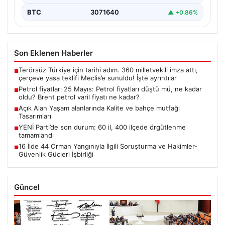
BTC
3071640
▲ +0.86%
Son Eklenen Haberler
Terörsüz Türkiye için tarihi adım. 360 milletvekili imza attı,
■
çerçeve yasa teklifi Meclis’e sunuldu! İşte ayrıntılar
Petrol fiyatları 25 Mayıs: Petrol fiyatları düştü mü, ne kadar
■
oldu? Brent petrol varil fiyatı ne kadar?
Açık Alan Yaşam alanlarında Kalite ve bahçe mutfağı
■
Tasarımları
YENİ Parti’de son durum: 60 il, 400 ilçede örgütlenme
■
tamamlandı
16 İlde 44 Orman Yangınıyla İlgili Soruşturma ve Hakimler-
■
Güvenlik Güçleri İşbirliği
Güncel