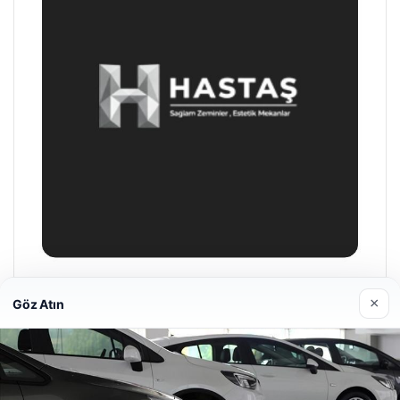
Hastaş Beton
×
Göz Atın
26/05/2026