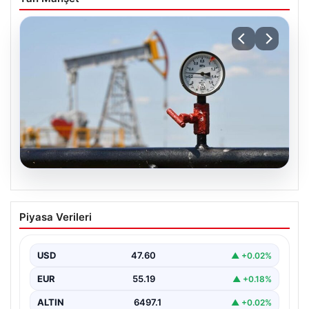
05.08.2026
Petrol fiyatları 25 Mayıs: Petrol fiyatları
Piyasa Verileri
düştü mü, ne kadar oldu? Brent petrol
varil fiyatı ne kadar?
USD
47.60
▲ +0.02%
EUR
55.19
▲ +0.18%
ALTIN
6497.1
▲ +0.02%