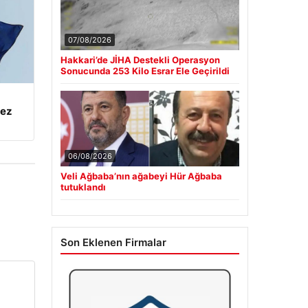
07/08/2026
Hakkari’de JİHA Destekli Operasyon
Sonucunda 253 Kilo Esrar Ele Geçirildi
kez
06/08/2026
Veli Ağbaba’nın ağabeyi Hür Ağbaba
tutuklandı
Son Eklenen Firmalar