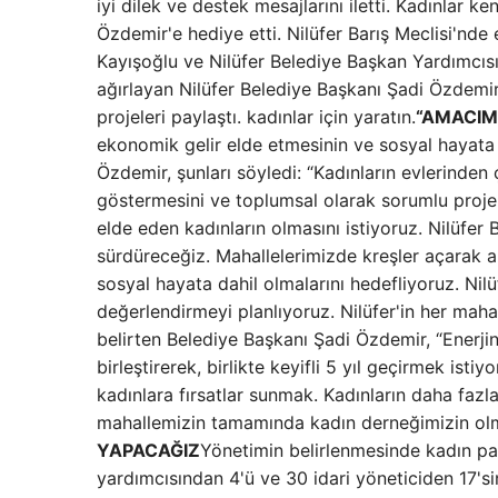
iyi dilek ve destek mesajlarını iletti. Kadınlar ke
Özdemir'e hediye etti. Nilüfer Barış Meclisi'nd
Kayışoğlu ve Nilüfer Belediye Başkan Yardımcısı 
ağırlayan Nilüfer Belediye Başkanı Şadi Özdemir,
projeleri paylaştı. kadınlar için yaratın.
“AMACIM
ekonomik gelir elde etmesinin ve sosyal hayata
Özdemir, şunları söyledi: “Kadınların evlerinden
göstermesini ve toplumsal olarak sorumlu projeler
elde eden kadınların olmasını istiyoruz. Nilüfer
sürdüreceğiz. Mahallelerimizde kreşler açarak a
sosyal hayata dahil olmalarını hedefliyoruz. Nilü
değerlendirmeyi planlıyoruz. Nilüfer'in her maha
belirten Belediye Başkanı Şadi Özdemir, “Enerji
birleştirerek, birlikte keyifli 5 yıl geçirmek ist
kadınlara fırsatlar sunmak. Kadınların daha fazla
mahallemizin tamamında kadın derneğimizin olma
YAPACAĞIZ
Yönetimin belirlenmesinde kadın payı
yardımcısından 4'ü ve 30 idari yöneticiden 17'