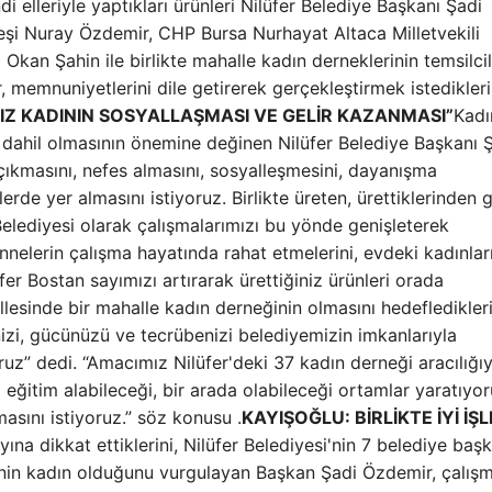
ndi elleriyle yaptıkları ürünleri Nilüfer Belediye Başkanı Şadi
e eşi Nuray Özdemir, CHP Bursa Nurhayat Altaca Milletvekili
Okan Şahin ile birlikte mahalle kadın derneklerinin temsilcil
 memnuniyetlerini dile getirerek gerçekleştirmek istedikleri
IZ KADININ SOSYALLAŞMASI VE GELİR KAZANMASI”
Kadı
 dahil olmasının önemine değinen Nilüfer Belediye Başkanı 
 çıkmasını, nefes almasını, sosyalleşmesini, dayanışma
de yer almasını istiyoruz. Birlikte üreten, ürettiklerinden g
 Belediyesi olarak çalışmalarımızı bu yönde genişleterek
nnelerin çalışma hayatında rahat etmelerini, evdeki kadınlar
fer Bostan sayımızı artırarak ürettiğiniz ürünleri orada
llesinde bir mahalle kadın derneğinin olmasını hedefledikleri
nizi, gücünüzü ve tecrübenizi belediyemizin imkanlarıyla
iyoruz” dedi. “Amacımız Nilüfer'deki 37 kadın derneği aracılığıy
 eğitim alabileceği, bir arada olabileceği ortamlar yaratıyo
sını istiyoruz.” söz konusu .
KAYIŞOĞLU: BİRLİKTE İYİ İŞ
na dikkat ettiklerini, Nilüfer Belediyesi'nin 7 belediye baş
sinin kadın olduğunu vurgulayan Başkan Şadi Özdemir, çalış