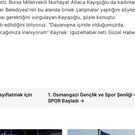
etti. Bursa Milletvekili Nurhayat Altaca Kayışoğlu da kadınla
er Belediyesi'nin bu alanda örnek çalışmalar yaptığını söyled
ı gerektiğini vurgulayan Kayışoğlu, şöyle konuştu:
rdı edildiğini biliyoruz. “Dayanışma içinde olduğumuzda,
racağımıza inanıyorum” Kaynak: (guzelhaber.net) Güzel Habe
zayıflatmak için
1. Osmangazi Gençlik ve Spor Şenliği 
SPOR Başladı →