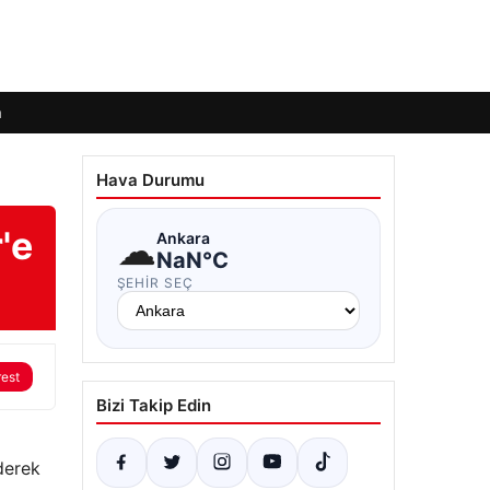
m
Hava Durumu
'e
☁
Ankara
NaN°C
ŞEHIR SEÇ
rest
Bizi Takip Edin
derek