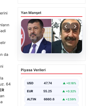
Yan Manşet
erini
nların
Şadi
elir
ın da
06.08.2026
Veli Ağbaba’nın ağabeyi
ni
Piyasa Verileri
Hür Ağbaba tutuklandı
la
USD
47.74
▲ +0.18%
ruz. 64
LER
EUR
55.25
▲ +0.32%
kan
ALTIN
6660.6
▲ +2.59%
ma