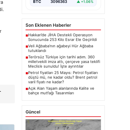
ra
BTC
3096363
▲ +1.06%
i.
Son Eklenen Haberler
r
Hakkari’de JİHA Destekli Operasyon
■
Sonucunda 253 Kilo Esrar Ele Geçirildi
Veli Ağbaba’nın ağabeyi Hür Ağbaba
■
tutuklandı
Terörsüz Türkiye için tarihi adım. 360
■
milletvekili imza attı, çerçeve yasa teklifi
Meclis’e sunuldu! İşte ayrıntılar
Petrol fiyatları 25 Mayıs: Petrol fiyatları
■
düştü mü, ne kadar oldu? Brent petrol
varil fiyatı ne kadar?
Açık Alan Yaşam alanlarında Kalite ve
■
–
bahçe mutfağı Tasarımları
Güncel