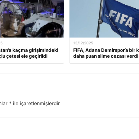
25
13/12/2025
tan’a kaçma girişimindeki
FIFA, Adana Demirspor’a bir 
lu çetesi ele geçirildi
daha puan silme cezası verdi
nlar
*
ile işaretlenmişlerdir