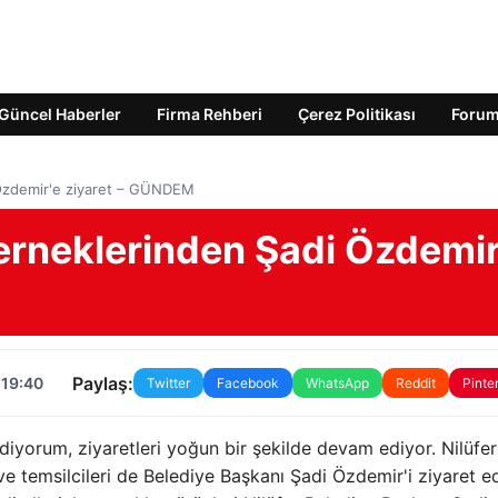
Güncel Haberler
Firma Rehberi
Çerez Politikası
Foru
 Özdemir'e ziyaret – GÜNDEM
erneklerinden Şadi Özdemir
Paylaş:
 19:40
Twitter
Facebook
WhatsApp
Reddit
Pinte
diyorum, ziyaretleri yoğun bir şekilde devam ediyor. Nilüfer
ve temsilcileri de Belediye Başkanı Şadi Özdemir'i ziyaret e