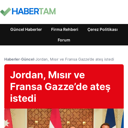
Güncel Haberler
Firma Rehberi
Çerez Politikası
Forum
Haberler
›
Güncel
›
Jordan, Mısır ve Fransa Gazze’de ateş istedi
Jordan, Mısır ve
Fransa Gazze’de ateş
istedi