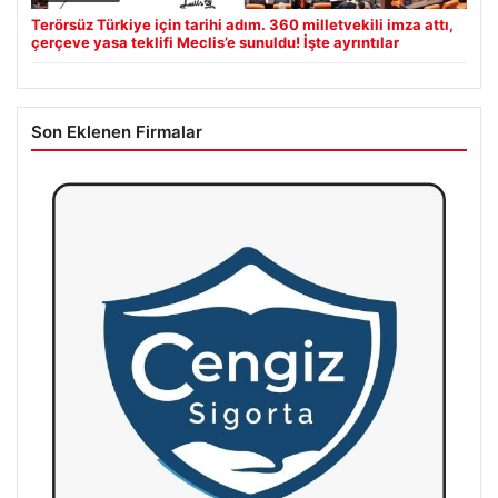
Terörsüz Türkiye için tarihi adım. 360 milletvekili imza attı,
çerçeve yasa teklifi Meclis’e sunuldu! İşte ayrıntılar
Son Eklenen Firmalar