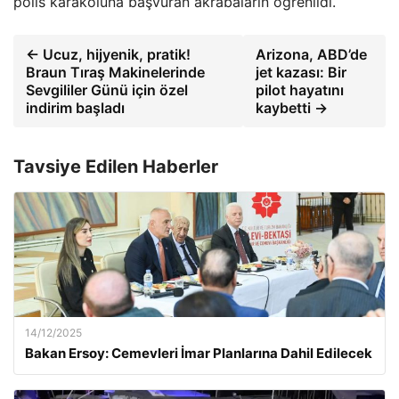
polis karakoluna başvuran akrabaların öğrenildi.
← Ucuz, hijyenik, pratik!
Arizona, ABD’de
Braun Tıraş Makinelerinde
jet kazası: Bir
Sevgililer Günü için özel
pilot hayatını
indirim başladı
kaybetti →
Tavsiye Edilen Haberler
14/12/2025
Bakan Ersoy: Cemevleri İmar Planlarına Dahil Edilecek