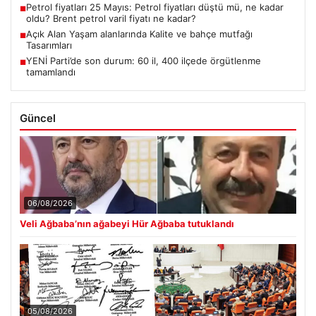
Petrol fiyatları 25 Mayıs: Petrol fiyatları düştü mü, ne kadar
■
oldu? Brent petrol varil fiyatı ne kadar?
Açık Alan Yaşam alanlarında Kalite ve bahçe mutfağı
■
Tasarımları
YENİ Parti’de son durum: 60 il, 400 ilçede örgütlenme
■
tamamlandı
Güncel
06/08/2026
Veli Ağbaba’nın ağabeyi Hür Ağbaba tutuklandı
05/08/2026