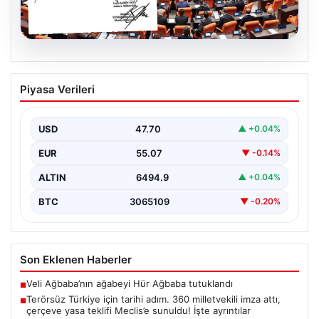
05.08.2026
Terörsüz Türkiye için tarihi adım. 360
Piyasa Verileri
milletvekili imza attı, çerçeve yasa
teklifi Meclis’e sunuldu! İşte ayrıntılar
USD
47.70
▲ +0.04%
{“title”:”Terörsüz Türkiye İçin Önemli Hukuki Adım: 360
Milletvekilinin İmzasıyla Çerçeve Yasa Teklifi Meclis’e
EUR
55.07
▼ -0.14%
Sunuldu”,”content”:”…
ALTIN
6494.9
▲ +0.04%
BTC
3065109
▼ -0.20%
Son Eklenen Haberler
Veli Ağbaba’nın ağabeyi Hür Ağbaba tutuklandı
■
Terörsüz Türkiye için tarihi adım. 360 milletvekili imza attı,
■
çerçeve yasa teklifi Meclis’e sunuldu! İşte ayrıntılar