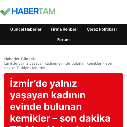
Güncel Haberler
Firma Rehberi
Çerez Politikası
Forum
Haberler
›
Güncel
›
İzmir’de yalnız yaşayan kadının evinde bulunan kemikler – son
dakika Türkiye Haberleri
İzmir’de yalnız
yaşayan kadının
evinde bulunan
kemikler – son dakika