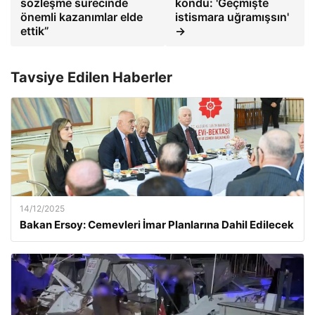
sözleşme sürecinde
kondu: 'Geçmişte
önemli kazanımlar elde
istismara uğramışsın'
ettik”
→
Tavsiye Edilen Haberler
14/12/2025
Bakan Ersoy: Cemevleri İmar Planlarına Dahil Edilecek