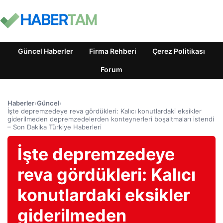
Güncel Haberler
Firma Rehberi
Çerez Politikası
Forum
Haberler
›
Güncel
›
İşte depremzedeye reva gördükleri: Kalıcı konutlardaki eksikler
giderilmeden depremzedelerden konteynerleri boşaltmaları istendi
– Son Dakika Türkiye Haberleri
İşte depremzedeye
reva gördükleri: Kalıcı
konutlardaki eksikler
giderilmeden