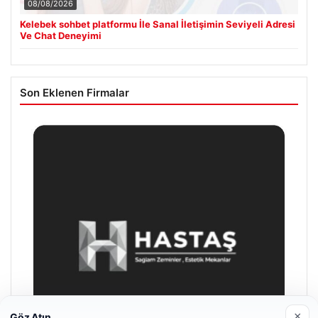
08/08/2026
Kelebek sohbet platformu İle Sanal İletişimin Seviyeli Adresi
Ve Chat Deneyimi
Son Eklenen Firmalar
×
Göz Atın