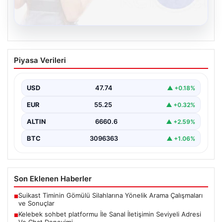
08.08.2026
Kelebek sohbet platformu İle Sanal
Piyasa Verileri
İletişimin Seviyeli Adresi Ve Chat
Deneyimi
USD
47.74
▲ +0.18%
İnternet çağında insanların kaliteli bir tarzda irtibat
oluşturması büyük bir değer ifade etmektedir. Halen…
EUR
55.25
▲ +0.32%
ALTIN
6660.6
▲ +2.59%
BTC
3096363
▲ +1.06%
Son Eklenen Haberler
Suikast Timinin Gömülü Silahlarına Yönelik Arama Çalışmaları
■
ve Sonuçlar
Kelebek sohbet platformu İle Sanal İletişimin Seviyeli Adresi
■