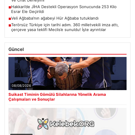
Ve Chat Deneyimi
Hakkari’de JİHA Destekli Operasyon Sonucunda 253 Kilo
■
Esrar Ele Geçirildi
Veli Ağbaba’nın ağabeyi Hür Ağbaba tutuklandı
■
Terörsüz Türkiye için tarihi adım. 360 milletvekili imza attı,
■
çerçeve yasa teklifi Meclis’e sunuldu! İşte ayrıntılar
Güncel
08/08/2026
Suikast Timinin Gömülü Silahlarına Yönelik Arama
Çalışmaları ve Sonuçlar