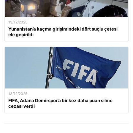
13/12/2025
Yunanistan’a kaçma girişimindeki dört suçlu çetesi
ele geçirildi
13/12/2025
FIFA, Adana Demirspor’a bir kez daha puan silme
cezası verdi