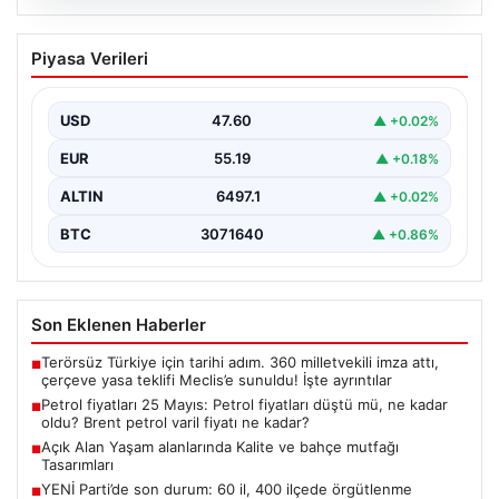
05.08.2026
Petrol fiyatları 25 Mayıs: Petrol fiyatları
Piyasa Verileri
düştü mü, ne kadar oldu? Brent petrol
varil fiyatı ne kadar?
USD
47.60
▲ +0.02%
EUR
55.19
▲ +0.18%
ALTIN
6497.1
▲ +0.02%
BTC
3071640
▲ +0.86%
Son Eklenen Haberler
Terörsüz Türkiye için tarihi adım. 360 milletvekili imza attı,
■
çerçeve yasa teklifi Meclis’e sunuldu! İşte ayrıntılar
Petrol fiyatları 25 Mayıs: Petrol fiyatları düştü mü, ne kadar
■
oldu? Brent petrol varil fiyatı ne kadar?
Açık Alan Yaşam alanlarında Kalite ve bahçe mutfağı
■
Tasarımları
YENİ Parti’de son durum: 60 il, 400 ilçede örgütlenme
■