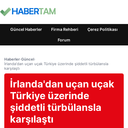
Güncel Haberler
Firma Rehberi
Çerez Politikası
Forum
Haberler
›
Güncel
›
İrlanda'dan uçan uçak Türkiye üzerinde şiddetli türbülansla
karşılaştı
İrlanda'dan uçan uçak
Türkiye üzerinde
şiddetli türbülansla
karşılaştı