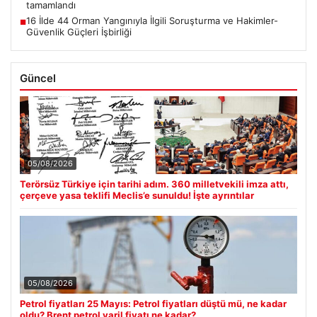
tamamlandı
16 İlde 44 Orman Yangınıyla İlgili Soruşturma ve Hakimler-
■
Güvenlik Güçleri İşbirliği
Güncel
05/08/2026
Terörsüz Türkiye için tarihi adım. 360 milletvekili imza attı,
çerçeve yasa teklifi Meclis’e sunuldu! İşte ayrıntılar
05/08/2026
Petrol fiyatları 25 Mayıs: Petrol fiyatları düştü mü, ne kadar
oldu? Brent petrol varil fiyatı ne kadar?