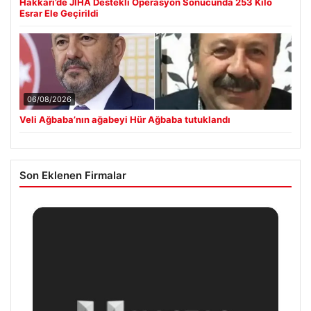
Hakkari’de JİHA Destekli Operasyon Sonucunda 253 Kilo
Esrar Ele Geçirildi
06/08/2026
Veli Ağbaba’nın ağabeyi Hür Ağbaba tutuklandı
Son Eklenen Firmalar