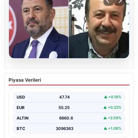
06.08.2026
Veli Ağbaba’nın ağabeyi Hür Ağbaba
Piyasa Verileri
tutuklandı
USD
47.74
▲ +0.18%
EUR
55.25
▲ +0.32%
ALTIN
6660.6
▲ +2.59%
BTC
3096363
▲ +1.06%