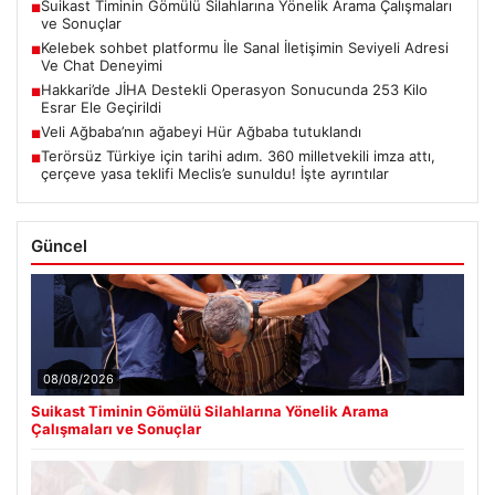
Suikast Timinin Gömülü Silahlarına Yönelik Arama Çalışmaları
■
ve Sonuçlar
Kelebek sohbet platformu İle Sanal İletişimin Seviyeli Adresi
■
Ve Chat Deneyimi
Hakkari’de JİHA Destekli Operasyon Sonucunda 253 Kilo
■
Esrar Ele Geçirildi
Veli Ağbaba’nın ağabeyi Hür Ağbaba tutuklandı
■
Terörsüz Türkiye için tarihi adım. 360 milletvekili imza attı,
■
çerçeve yasa teklifi Meclis’e sunuldu! İşte ayrıntılar
Güncel
08/08/2026
Suikast Timinin Gömülü Silahlarına Yönelik Arama
Çalışmaları ve Sonuçlar