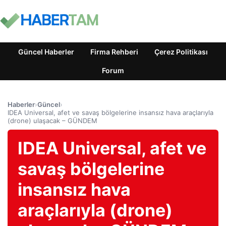
Güncel Haberler
Firma Rehberi
Çerez Politikası
Forum
Haberler
›
Güncel
›
IDEA Universal, afet ve savaş bölgelerine insansız hava araçlarıyla
(drone) ulaşacak – GÜNDEM
IDEA Universal, afet ve
savaş bölgelerine
insansız hava
araçlarıyla (drone)