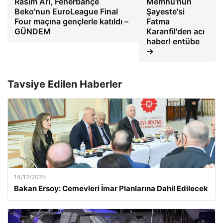
Rasim Arı, Fenerbahçe
Memnu'nun
Beko'nun EuroLeague Final
Şayeste'si
Four maçına gençlerle katıldı –
Fatma
GÜNDEM
Karanfil'den acı
haber! entübe
→
Tavsiye Edilen Haberler
14/12/2025
Bakan Ersoy: Cemevleri İmar Planlarına Dahil Edilecek