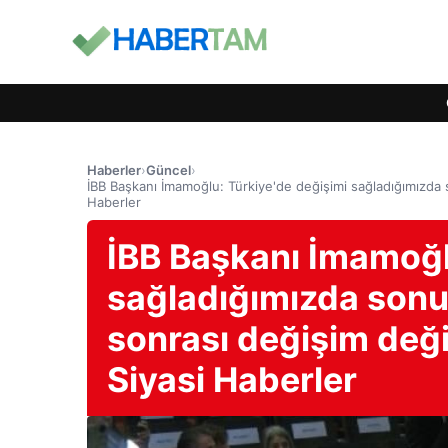
Haberler
›
Güncel
›
İBB Başkanı İmamoğlu: Türkiye'de değişimi sağladığımızda 
Haberler
İBB Başkanı İmamoğl
sağladığımızda sonu
sonrası değişim deği
Siyasi Haberler