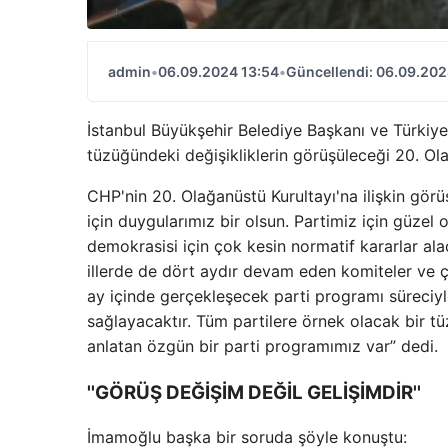
admin
•
06.09.2024 13:54
•
Güncellendi: 06.09.202
İstanbul Büyükşehir Belediye Başkanı ve Türkiy
tüzüğündeki değişikliklerin görüşüleceği 20. Ola
CHP'nin 20. Olağanüstü Kurultayı'na ilişkin görü
için duygularımız bir olsun. Partimiz için güzel
demokrasisi için çok kesin normatif kararlar ala
illerde de dört aydır devam eden komiteler ve 
ay içinde gerçekleşecek parti programı süreciyl
sağlayacaktır. Tüm partilere örnek olacak bir tü
anlatan özgün bir parti programımız var” dedi.
''GÖRÜŞ DEĞİŞİM DEĞİL GELİŞİMDİR''
İmamoğlu başka bir soruda şöyle konuştu: