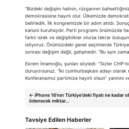
“Bizdeki değişim halinin, rüzgarının bahsettiğin
demokrasisine hayırlı olur. Ülkemizde demokrat
belirledik. İlk kongremizde bir adım atıldı. Sonu
kanuni kurultaydır. Parti programı önümüzde h
farklı istek ve değişiklikler olursa tekrar buluş
istiyoruz. Önümüzdeki genel seçimlerde Türkiye
sonrası değişim değil, gelişmedir. “Bu aynı zam
Ekrem İmamoğlu, şunları söyledi: ''Sizler CHP'n
duruyorsunuz. “İki cumhurbaşkanı adayı olarak
Konferansımız partimize hayırlı olsun” yanıtını v
← iPhone 16'nın Türkiye'deki fiyatı ne kadar o
ödenecek miktar…
Tavsiye Edilen Haberler