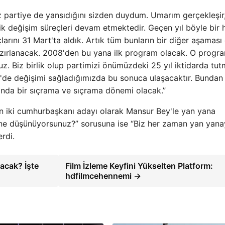
iz partiye de yansıdığını sizden duydum. Umarım gerçekleşir
ik değişim süreçleri devam etmektedir. Geçen yıl böyle bir 
çlarını 31 Mart'ta aldık. Artık tüm bunların bir diğer aşaması
azırlanacak. 2008'den bu yana ilk program olacak. O progr
uruz. Biz birlik olup partimizi önümüzdeki 25 yıl iktidarda tu
'de değişimi sağladığımızda bu sonuca ulaşacaktır. Bundan
anda bir sıçrama ve sıçrama dönemi olacak.”
in iki cumhurbaşkanı adayı olarak Mansur Bey'le yan yana
 ne düşünüyorsunuz?” sorusuna ise “Biz her zaman yan yana
erdi.
lacak? İşte
Film İzleme Keyfini Yükselten Platform:
hdfilmcehennemi →