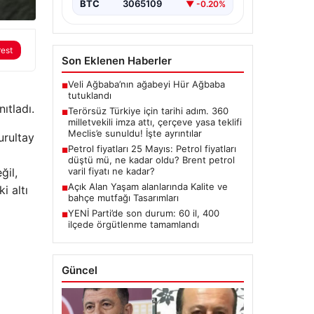
BTC
3065109
▼ -0.20%
Milletvekilinin İmzasıyla Çerçeve
Yasa Teklifi Meclis’e
Sunuldu”,”content”:”…
rest
Son Eklenen Haberler
Veli Ağbaba’nın ağabeyi Hür Ağbaba
■
tutuklandı
ıtladı.
Terörsüz Türkiye için tarihi adım. 360
■
milletvekili imza attı, çerçeve yasa teklifi
Meclis’e sunuldu! İşte ayrıntılar
urultay
Petrol fiyatları 25 Mayıs: Petrol fiyatları
■
düştü mü, ne kadar oldu? Brent petrol
ğil,
varil fiyatı ne kadar?
Açık Alan Yaşam alanlarında Kalite ve
i altı
■
bahçe mutfağı Tasarımları
YENİ Parti’de son durum: 60 il, 400
■
ilçede örgütlenme tamamlandı
Güncel