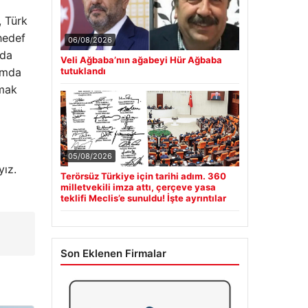
, Türk
hedef
06/08/2026
 da
Veli Ağbaba’nın ağabeyi Hür Ağbaba
amda
tutuklandı
tmak
05/08/2026
yız.
Terörsüz Türkiye için tarihi adım. 360
milletvekili imza attı, çerçeve yasa
teklifi Meclis’e sunuldu! İşte ayrıntılar
Son Eklenen Firmalar