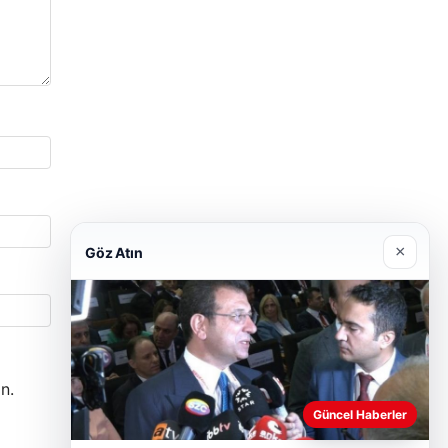
×
Göz Atın
n.
Güncel Haberler