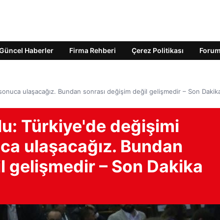
Güncel Haberler
Firma Rehberi
Çerez Politikası
Foru
sonuca ulaşacağız. Bundan sonrası değişim değil gelişmedir – Son Dakika
u: Türkiye'de değişimi
ca ulaşacağız. Bundan
l gelişmedir – Son Dakika