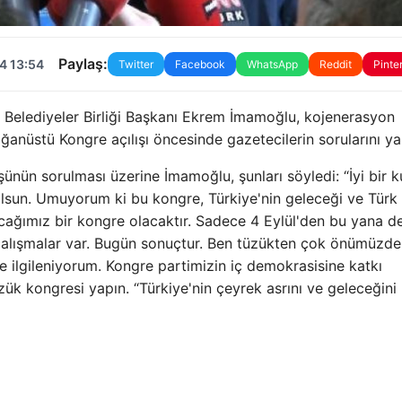
Paylaş:
4 13:54
Twitter
Facebook
WhatsApp
Reddit
Pinte
e Belediyeler Birliği Başkanı Ekrem İmamoğlu, kojenerasyon
ğanüstü Kongre açılışı öncesinde gazetecilerin sorularını yan
şünün sorulması üzerine İmamoğlu, şunları söyledi: “İyi bir k
 olsun. Umuyorum ki bu kongre, Türkiye'nin geleceği ve Türk
cağımız bir kongre olacaktır. Sadece 4 Eylül'den bu yana de
çalışmalar var. Bugün sonuçtur. Ben tüzükten çok önümüzdek
e ilgileniyorum. Kongre partimizin iç demokrasisine katkı
zük kongresi yapın. “Türkiye'nin çeyrek asrını ve geleceğini