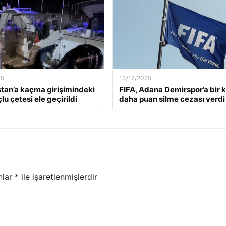
25
13/12/2025
tan’a kaçma girişimindeki
FIFA, Adana Demirspor’a bir 
lu çetesi ele geçirildi
daha puan silme cezası verdi
nlar
*
ile işaretlenmişlerdir