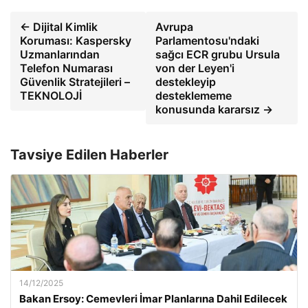
← Dijital Kimlik
Avrupa
Koruması: Kaspersky
Parlamentosu'ndaki
Uzmanlarından
sağcı ECR grubu Ursula
Telefon Numarası
von der Leyen'i
Güvenlik Stratejileri –
destekleyip
TEKNOLOJİ
desteklememe
konusunda kararsız →
Tavsiye Edilen Haberler
14/12/2025
Bakan Ersoy: Cemevleri İmar Planlarına Dahil Edilecek