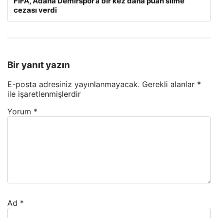
FIFA, Adana Demirspor’a bir kez daha puan silme
cezası verdi
Bir yanıt yazın
E-posta adresiniz yayınlanmayacak.
Gerekli alanlar
*
ile işaretlenmişlerdir
Yorum
*
Ad
*