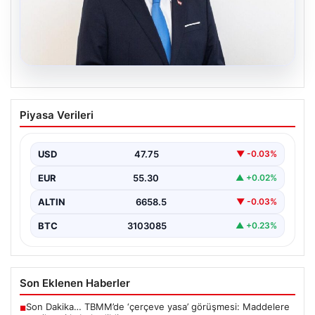
09.08.2026
Avusturya Başbakanı Christian Stocker
Piyasa Verileri
Yarın Türkiye’yi Ziyaret Edecek
Türkiye ile Avusturya arasındaki diplomatik ve ekonomik
ilişkilerin güçlendirilmesi kapsamında önemli bir gelişme
USD
47.75
▼ -0.03%
yaşanıyor.…
EUR
55.30
▲ +0.02%
ALTIN
6658.5
▼ -0.03%
BTC
3103085
▲ +0.23%
Son Eklenen Haberler
Son Dakika… TBMM’de ‘çerçeve yasa’ görüşmesi: Maddelere
■