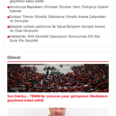
geçilmesi kabul edildi
Avusturya Başbakanı Christian Stocker Yarın Türkiye’yi Ziyaret
■
Edecek
Suikast Timinin Gömülü Silahlarına Yönelik Arama Çalışmaları
■
ve Sonuçlar
Kelebek sohbet platformu İle Sanal İletişimin Seviyeli Adresi
■
Ve Chat Deneyimi
Hakkari’de JİHA Destekli Operasyon Sonucunda 253 Kilo
■
Esrar Ele Geçirildi
Güncel
10/08/2026
Son Dakika… TBMM’de ‘çerçeve yasa’ görüşmesi: Maddelere
geçilmesi kabul edildi