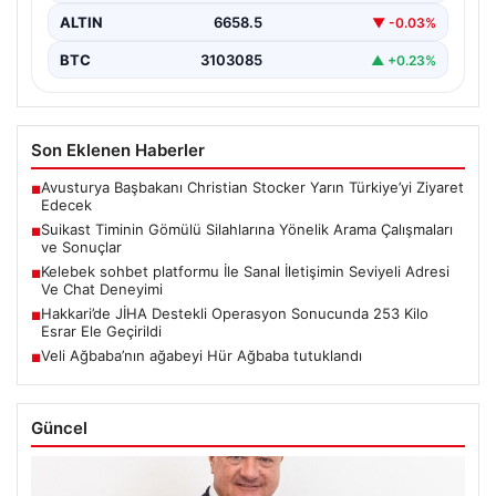
ALTIN
6658.5
▼ -0.03%
BTC
3103085
▲ +0.23%
Son Eklenen Haberler
Avusturya Başbakanı Christian Stocker Yarın Türkiye’yi Ziyaret
■
Edecek
Suikast Timinin Gömülü Silahlarına Yönelik Arama Çalışmaları
■
ve Sonuçlar
Kelebek sohbet platformu İle Sanal İletişimin Seviyeli Adresi
■
Ve Chat Deneyimi
Hakkari’de JİHA Destekli Operasyon Sonucunda 253 Kilo
■
Esrar Ele Geçirildi
Veli Ağbaba’nın ağabeyi Hür Ağbaba tutuklandı
■
Güncel