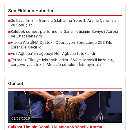
Son Eklenen Haberler
Suikast Timinin Gömülü Silahlarına Yönelik Arama Çalışmaları
■
ve Sonuçlar
Kelebek sohbet platformu İle Sanal İletişimin Seviyeli Adresi
■
Ve Chat Deneyimi
Hakkari’de JİHA Destekli Operasyon Sonucunda 253 Kilo
■
Esrar Ele Geçirildi
Veli Ağbaba’nın ağabeyi Hür Ağbaba tutuklandı
■
Terörsüz Türkiye için tarihi adım. 360 milletvekili imza attı,
■
çerçeve yasa teklifi Meclis’e sunuldu! İşte ayrıntılar
Güncel
08/08/2026
Suikast Timinin Gömülü Silahlarına Yönelik Arama