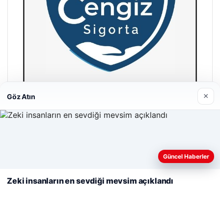
×
Göz Atın
Cengiz Sigorta
23/06/2026
Web sitemizi nasıl kullandığınızı daha iyi anlayabilmek,
deneyiminizi kişiselleştirmek ve geliştirmek amacıyla çerezler
Güncel Haberler
kullanıyoruz.
Çerez Politikamız
Zeki insanların en sevdiği mevsim açıklandı
Reddet
Kabul Et
© 2026 Haber Tam – Güncel Haberler