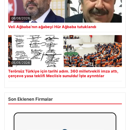
06/08/2026
Veli Ağbaba’nın ağabeyi Hür Ağbaba tutuklandı
05/08/2026
Terörsüz Türkiye için tarihi adım. 360 milletvekili imza attı,
çerçeve yasa teklifi Meclis’e sunuldu! İşte ayrıntılar
Son Eklenen Firmalar