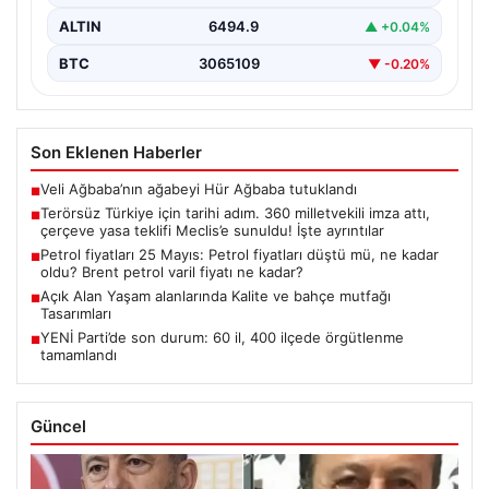
ALTIN
6494.9
▲ +0.04%
BTC
3065109
▼ -0.20%
Son Eklenen Haberler
Veli Ağbaba’nın ağabeyi Hür Ağbaba tutuklandı
■
Terörsüz Türkiye için tarihi adım. 360 milletvekili imza attı,
■
çerçeve yasa teklifi Meclis’e sunuldu! İşte ayrıntılar
Petrol fiyatları 25 Mayıs: Petrol fiyatları düştü mü, ne kadar
■
oldu? Brent petrol varil fiyatı ne kadar?
Açık Alan Yaşam alanlarında Kalite ve bahçe mutfağı
■
Tasarımları
YENİ Parti’de son durum: 60 il, 400 ilçede örgütlenme
■
tamamlandı
Güncel