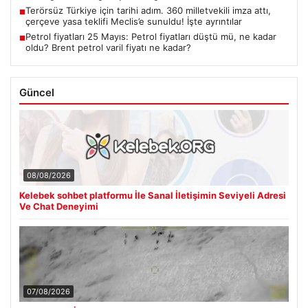
Terörsüz Türkiye için tarihi adım. 360 milletvekili imza attı,
■
çerçeve yasa teklifi Meclis’e sunuldu! İşte ayrıntılar
Petrol fiyatları 25 Mayıs: Petrol fiyatları düştü mü, ne kadar
■
oldu? Brent petrol varil fiyatı ne kadar?
Güncel
08/08/2026
Kelebek sohbet platformu İle Sanal İletişimin Seviyeli Adresi
Ve Chat Deneyimi
07/08/2026