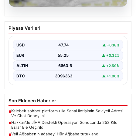
07.08.2026
Hakkari’de JİHA Destekli Operasyon
Piyasa Verileri
Sonucunda 253 Kilo Esrar Ele Geçirildi
İçişleri Bakanlığı tarafından yapılan açıklamada,
Hakkari'de jandarma ekipleri tarafından gerçekleştirilen
USD
47.74
▲ +0.18%
insansız hava aracı (JİHA)…
EUR
55.25
▲ +0.32%
ALTIN
6660.6
▲ +2.59%
BTC
3096363
▲ +1.06%
Son Eklenen Haberler
Kelebek sohbet platformu İle Sanal İletişimin Seviyeli Adresi
■
Ve Chat Deneyimi
Hakkari’de JİHA Destekli Operasyon Sonucunda 253 Kilo
■
Esrar Ele Geçirildi
Veli Ağbaba’nın ağabeyi Hür Ağbaba tutuklandı
■