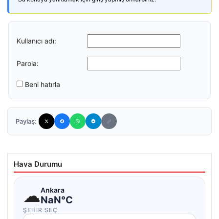
Kullanıcı adı:
Parola:
Beni hatırla
Paylaş:
Hava Durumu
☁
Ankara
NaN°C
ŞEHIR SEÇ