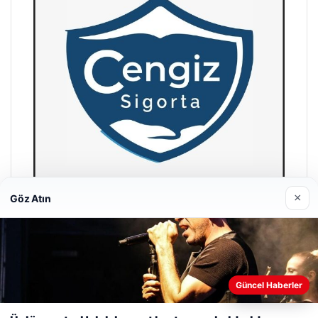
×
Göz Atın
Hastaş Beton
26/05/2026
Web sitemizi nasıl kullandığınızı daha iyi anlayabilmek,
deneyiminizi kişiselleştirmek ve geliştirmek amacıyla çerezler
Güncel Haberler
kullanıyoruz.
Çerez Politikamız