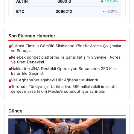
ALTIN
6660.6
▲ +2.59%
BTC
3096212
• -0.01%
Son Eklenen Haberler
Suikast Timinin Gömülü Silahlarına Yönelik Arama Çalışmaları
■
ve Sonuçlar
Kelebek sohbet platformu İle Sanal İletişimin Seviyeli Adresi
■
Ve Chat Deneyimi
Hakkari’de JİHA Destekli Operasyon Sonucunda 253 Kilo
■
Esrar Ele Geçirildi
Veli Ağbaba’nın ağabeyi Hür Ağbaba tutuklandı
■
Terörsüz Türkiye için tarihi adım. 360 milletvekili imza attı,
■
çerçeve yasa teklifi Meclis’e sunuldu! İşte ayrıntılar
Güncel