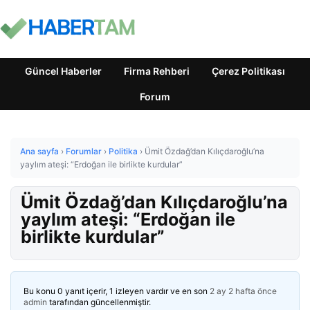
Güncel Haberler
Firma Rehberi
Çerez Politikası
Forum
Ana sayfa
›
Forumlar
›
Politika
›
Ümit Özdağ’dan Kılıçdaroğlu’na
yaylım ateşi: “Erdoğan ile birlikte kurdular”
Ümit Özdağ’dan Kılıçdaroğlu’na
yaylım ateşi: “Erdoğan ile
birlikte kurdular”
Bu konu 0 yanıt içerir, 1 izleyen vardır ve en son
2 ay 2 hafta önce
admin
tarafından güncellenmiştir.