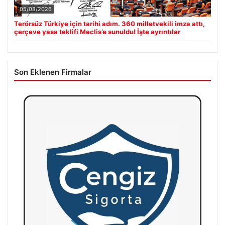
05/08/2026
Terörsüz Türkiye için tarihi adım. 360 milletvekili imza attı,
çerçeve yasa teklifi Meclis’e sunuldu! İşte ayrıntılar
Son Eklenen Firmalar