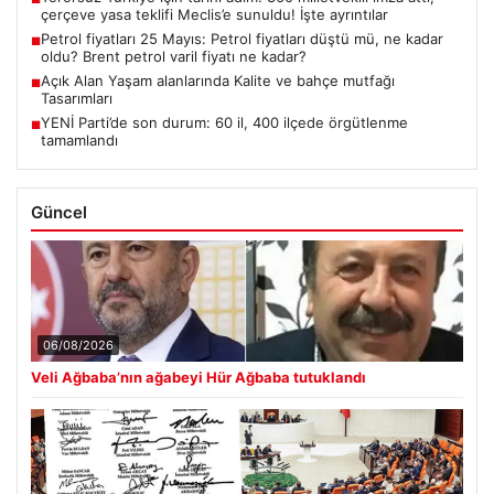
çerçeve yasa teklifi Meclis’e sunuldu! İşte ayrıntılar
Petrol fiyatları 25 Mayıs: Petrol fiyatları düştü mü, ne kadar
■
oldu? Brent petrol varil fiyatı ne kadar?
Açık Alan Yaşam alanlarında Kalite ve bahçe mutfağı
■
Tasarımları
YENİ Parti’de son durum: 60 il, 400 ilçede örgütlenme
■
tamamlandı
Güncel
06/08/2026
Veli Ağbaba’nın ağabeyi Hür Ağbaba tutuklandı