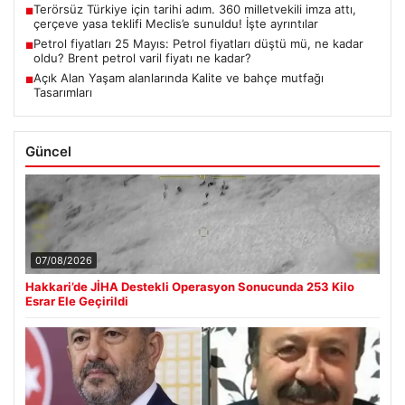
Terörsüz Türkiye için tarihi adım. 360 milletvekili imza attı,
■
çerçeve yasa teklifi Meclis’e sunuldu! İşte ayrıntılar
Petrol fiyatları 25 Mayıs: Petrol fiyatları düştü mü, ne kadar
■
oldu? Brent petrol varil fiyatı ne kadar?
Açık Alan Yaşam alanlarında Kalite ve bahçe mutfağı
■
Tasarımları
Güncel
07/08/2026
Hakkari’de JİHA Destekli Operasyon Sonucunda 253 Kilo
Esrar Ele Geçirildi