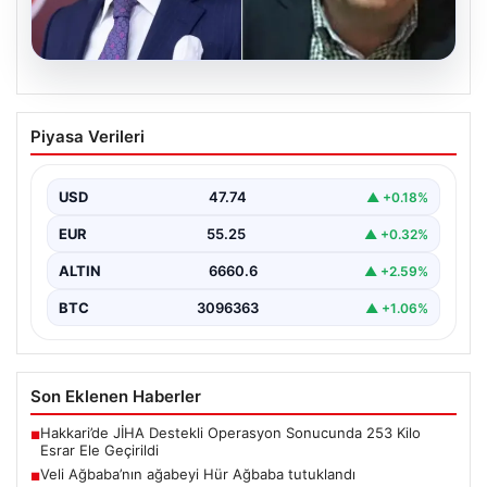
06.08.2026
Veli Ağbaba’nın ağabeyi Hür Ağbaba
Piyasa Verileri
tutuklandı
USD
47.74
▲ +0.18%
EUR
55.25
▲ +0.32%
ALTIN
6660.6
▲ +2.59%
BTC
3096363
▲ +1.06%
Son Eklenen Haberler
Hakkari’de JİHA Destekli Operasyon Sonucunda 253 Kilo
■
Esrar Ele Geçirildi
Veli Ağbaba’nın ağabeyi Hür Ağbaba tutuklandı
■