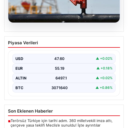
05.08.2026
Petrol fiyatları 25 Mayıs: Petrol fiyatları
Piyasa Verileri
düştü mü, ne kadar oldu? Brent petrol
varil fiyatı ne kadar?
USD
47.60
▲ +0.02%
EUR
55.19
▲ +0.18%
ALTIN
6497.1
▲ +0.02%
BTC
3071640
▲ +0.86%
Son Eklenen Haberler
Terörsüz Türkiye için tarihi adım. 360 milletvekili imza attı,
■
çerçeve yasa teklifi Meclis’e sunuldu! İşte ayrıntılar