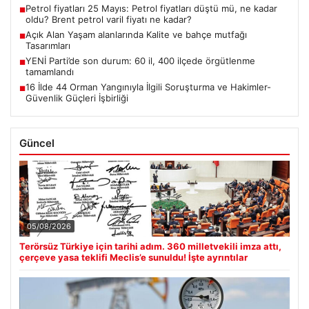
Petrol fiyatları 25 Mayıs: Petrol fiyatları düştü mü, ne kadar
■
oldu? Brent petrol varil fiyatı ne kadar?
Açık Alan Yaşam alanlarında Kalite ve bahçe mutfağı
■
Tasarımları
YENİ Parti’de son durum: 60 il, 400 ilçede örgütlenme
■
tamamlandı
16 İlde 44 Orman Yangınıyla İlgili Soruşturma ve Hakimler-
■
Güvenlik Güçleri İşbirliği
Güncel
05/08/2026
Terörsüz Türkiye için tarihi adım. 360 milletvekili imza attı,
çerçeve yasa teklifi Meclis’e sunuldu! İşte ayrıntılar