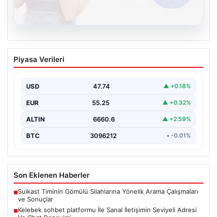
08.08.2026
Kelebek sohbet platformu İle Sanal
Piyasa Verileri
İletişimin Seviyeli Adresi Ve Chat
Deneyimi
USD
47.74
▲ +0.18%
İnternet çağında insanların kaliteli bir tarzda irtibat
oluşturması büyük bir değer ifade etmektedir. Halen…
EUR
55.25
▲ +0.32%
ALTIN
6660.6
▲ +2.59%
BTC
3096212
• -0.01%
Son Eklenen Haberler
Suikast Timinin Gömülü Silahlarına Yönelik Arama Çalışmaları
■
ve Sonuçlar
Kelebek sohbet platformu İle Sanal İletişimin Seviyeli Adresi
■