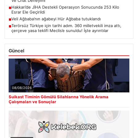
Ve Chat Deneyimi
Hakkari’de JİHA Destekli Operasyon Sonucunda 253 Kilo
■
Esrar Ele Geçirildi
Veli Ağbaba’nın ağabeyi Hür Ağbaba tutuklandı
■
Terörsüz Türkiye için tarihi adım. 360 milletvekili imza attı,
■
çerçeve yasa teklifi Meclis’e sunuldu! İşte ayrıntılar
Güncel
08/08/2026
Suikast Timinin Gömülü Silahlarına Yönelik Arama
Çalışmaları ve Sonuçlar