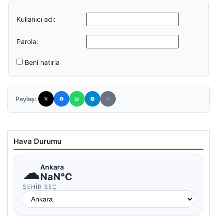
Kullanıcı adı:
Parola:
Beni hatırla
Paylaş:
Hava Durumu
☁
Ankara
NaN°C
ŞEHIR SEÇ