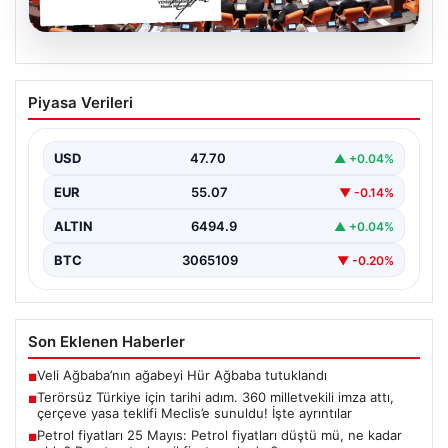
05.08.2026
Terörsüz Türkiye için tarihi adım. 360
Piyasa Verileri
milletvekili imza attı, çerçeve yasa
teklifi Meclis’e sunuldu! İşte ayrıntılar
USD
47.70
▲ +0.04%
{"title":"Terörsüz Türkiye İçin Önemli Hukuki Adım: 360
Milletvekilinin İmzasıyla Çerçeve Yasa Teklifi Meclis'e
EUR
55.07
▼ -0.14%
Sunuldu","content":"Türkiye'de…
ALTIN
6494.9
▲ +0.04%
BTC
3065109
▼ -0.20%
Son Eklenen Haberler
Veli Ağbaba’nın ağabeyi Hür Ağbaba tutuklandı
■
Terörsüz Türkiye için tarihi adım. 360 milletvekili imza attı,
■
çerçeve yasa teklifi Meclis’e sunuldu! İşte ayrıntılar
Petrol fiyatları 25 Mayıs: Petrol fiyatları düştü mü, ne kadar
■