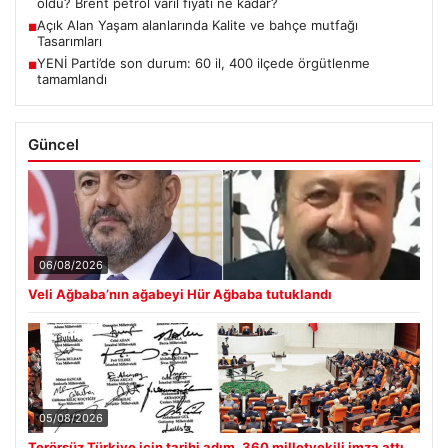
oldu? Brent petrol varil fiyatı ne kadar?
Açık Alan Yaşam alanlarında Kalite ve bahçe mutfağı
■
Tasarımları
YENİ Parti’de son durum: 60 il, 400 ilçede örgütlenme
■
tamamlandı
Güncel
06/08/2026
Veli Ağbaba’nın ağabeyi Hür Ağbaba tutuklandı
05/08/2026
Terörsüz Türkiye için tarihi adım. 360 milletvekili imza attı,