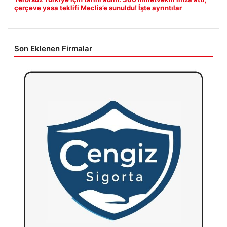
çerçeve yasa teklifi Meclis’e sunuldu! İşte ayrıntılar
Son Eklenen Firmalar