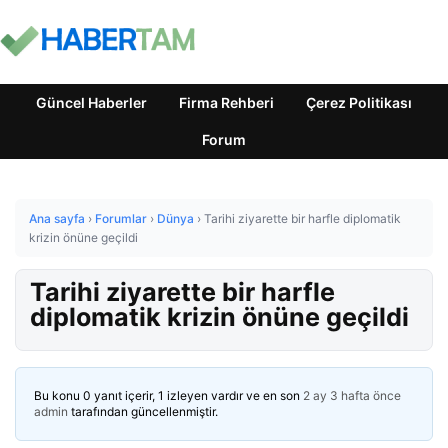
Güncel Haberler
Firma Rehberi
Çerez Politikası
Forum
Ana sayfa
›
Forumlar
›
Dünya
›
Tarihi ziyarette bir harfle diplomatik
krizin önüne geçildi
Tarihi ziyarette bir harfle
diplomatik krizin önüne geçildi
Bu konu 0 yanıt içerir, 1 izleyen vardır ve en son
2 ay 3 hafta önce
admin
tarafından güncellenmiştir.