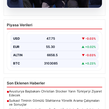
08.08.2026
Suikast Timinin Gömülü Silahlarına
Piyasa Verileri
Yönelik Arama Çalışmaları ve Sonuçlar
Türk polisi, Cumhurbaşkanı Recep Tayyip Erdoğan'a
yönelik planlanan suikast girişimine ilişkin yürütülen
USD
47.75
▼ -0.03%
soruşturma kapsamında,…
EUR
55.30
▲ +0.02%
ALTIN
6658.5
▼ -0.03%
BTC
3103085
▲ +0.23%
Son Eklenen Haberler
Avusturya Başbakanı Christian Stocker Yarın Türkiye’yi Ziyaret
■
Edecek
Suikast Timinin Gömülü Silahlarına Yönelik Arama Çalışmaları
■
ve Sonuçlar