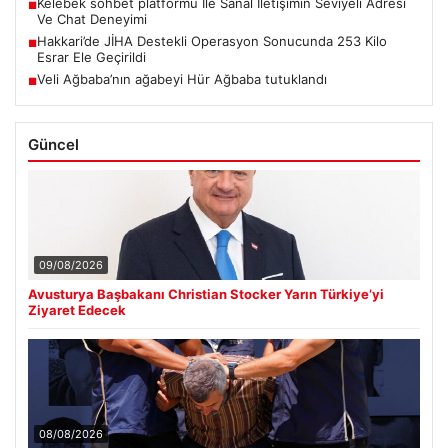
Kelebek sohbet platformu İle Sanal İletişimin Seviyeli Adresi
■
Ve Chat Deneyimi
Hakkari’de JİHA Destekli Operasyon Sonucunda 253 Kilo
■
Esrar Ele Geçirildi
Veli Ağbaba’nın ağabeyi Hür Ağbaba tutuklandı
■
Güncel
09/08/2026
Avusturya Başbakanı Christian Stocker Yarın Türkiye’yi
Ziyaret Edecek
08/08/2026