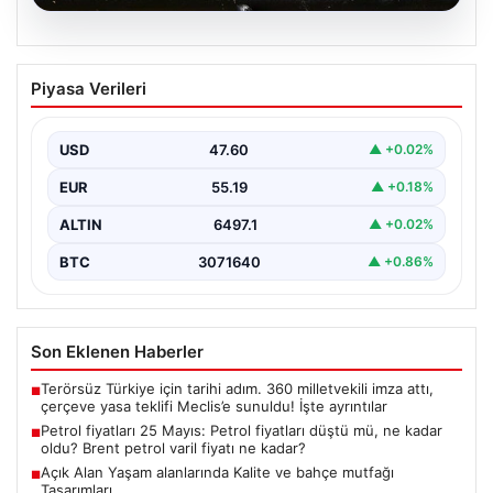
05.08.2026
Petrol fiyatları 25 Mayıs: Petrol fiyatları
Piyasa Verileri
düştü mü, ne kadar oldu? Brent petrol
varil fiyatı ne kadar?
USD
47.60
▲ +0.02%
EUR
55.19
▲ +0.18%
ALTIN
6497.1
▲ +0.02%
BTC
3071640
▲ +0.86%
Son Eklenen Haberler
Terörsüz Türkiye için tarihi adım. 360 milletvekili imza attı,
■
çerçeve yasa teklifi Meclis’e sunuldu! İşte ayrıntılar
Petrol fiyatları 25 Mayıs: Petrol fiyatları düştü mü, ne kadar
■
oldu? Brent petrol varil fiyatı ne kadar?
Açık Alan Yaşam alanlarında Kalite ve bahçe mutfağı
■
Tasarımları