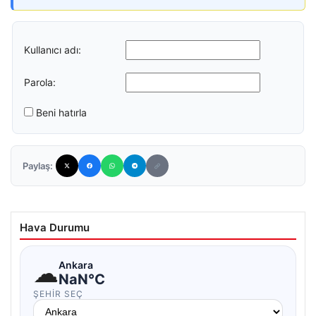
Kullanıcı adı:
Parola:
Beni hatırla
Paylaş:
Hava Durumu
☁
Ankara
NaN°C
ŞEHIR SEÇ