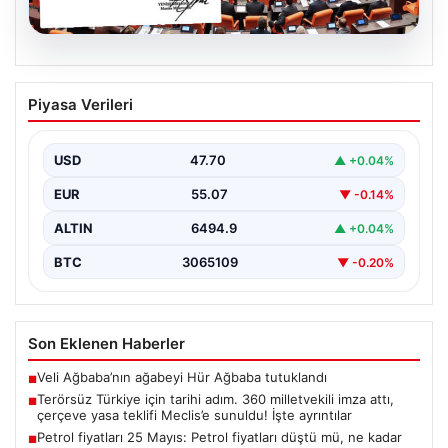
05.08.2026
Terörsüz Türkiye için tarihi adım. 360
Piyasa Verileri
milletvekili imza attı, çerçeve yasa
teklifi Meclis’e sunuldu! İşte ayrıntılar
USD
47.70
▲ +0.04%
{"title":"Terörsüz Türkiye İçin Önemli Hukuki Adım: 360
Milletvekilinin İmzasıyla Çerçeve Yasa Teklifi Meclis'e
EUR
55.07
▼ -0.14%
Sunuldu","content":"Türkiye'de…
ALTIN
6494.9
▲ +0.04%
BTC
3065109
▼ -0.20%
Son Eklenen Haberler
Veli Ağbaba’nın ağabeyi Hür Ağbaba tutuklandı
■
Terörsüz Türkiye için tarihi adım. 360 milletvekili imza attı,
■
çerçeve yasa teklifi Meclis’e sunuldu! İşte ayrıntılar
Petrol fiyatları 25 Mayıs: Petrol fiyatları düştü mü, ne kadar
■