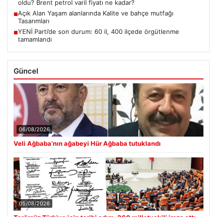
oldu? Brent petrol varil fiyatı ne kadar?
Açık Alan Yaşam alanlarında Kalite ve bahçe mutfağı
■
Tasarımları
YENİ Parti’de son durum: 60 il, 400 ilçede örgütlenme
■
tamamlandı
Güncel
06/08/2026
Veli Ağbaba’nın ağabeyi Hür Ağbaba tutuklandı
05/08/2026