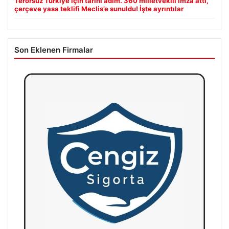
Terörsüz Türkiye için tarihi adım. 360 milletvekili imza attı,
çerçeve yasa teklifi Meclis’e sunuldu! İşte ayrıntılar
Son Eklenen Firmalar