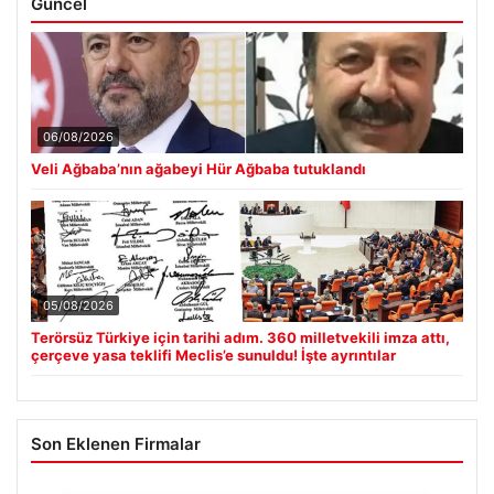
Güncel
06/08/2026
Veli Ağbaba’nın ağabeyi Hür Ağbaba tutuklandı
05/08/2026
Terörsüz Türkiye için tarihi adım. 360 milletvekili imza attı,
çerçeve yasa teklifi Meclis’e sunuldu! İşte ayrıntılar
Son Eklenen Firmalar