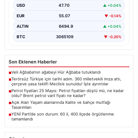
USD
47.70
▲ +0.04%
{"title":"Terörsüz Türkiye İçin Önemli Hukuki Adım: 360
Milletvekilinin İmzasıyla Çerçeve Yasa Teklifi Meclis'e
EUR
55.07
▼ -0.14%
Sunuldu","content":"Türkiye'de…
ALTIN
6494.9
▲ +0.04%
BTC
3065109
▼ -0.20%
Son Eklenen Haberler
Veli Ağbaba’nın ağabeyi Hür Ağbaba tutuklandı
■
Terörsüz Türkiye için tarihi adım. 360 milletvekili imza attı,
■
çerçeve yasa teklifi Meclis’e sunuldu! İşte ayrıntılar
Petrol fiyatları 25 Mayıs: Petrol fiyatları düştü mü, ne kadar
■
oldu? Brent petrol varil fiyatı ne kadar?
Açık Alan Yaşam alanlarında Kalite ve bahçe mutfağı
■
Tasarımları
YENİ Parti’de son durum: 60 il, 400 ilçede örgütlenme
■
tamamlandı