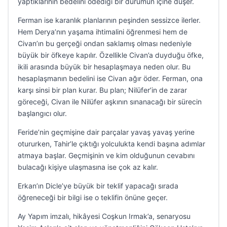
yaptıklarının bedelini ödediği bir durumun içine düşer.
Ferman ise karanlık planlarının peşinden sessizce ilerler.
Hem Derya’nın yaşama ihtimalini öğrenmesi hem de
Civan’ın bu gerçeği ondan saklamış olması nedeniyle
büyük bir öfkeye kapılır. Özellikle Civan’a duyduğu öfke,
ikili arasında büyük bir hesaplaşmaya neden olur. Bu
hesaplaşmanın bedelini ise Civan ağır öder. Ferman, ona
karşı sinsi bir plan kurar. Bu plan; Nilüfer’in de zarar
göreceği, Civan ile Nilüfer aşkının sınanacağı bir sürecin
başlangıcı olur.
Feride’nin geçmişine dair parçalar yavaş yavaş yerine
otururken, Tahir’le çıktığı yolculukta kendi başına adımlar
atmaya başlar. Geçmişinin ve kim olduğunun cevabını
bulacağı kişiye ulaşmasına ise çok az kalır.
Erkan’ın Dicle’ye büyük bir teklif yapacağı sırada
öğreneceği bir bilgi ise o teklifin önüne geçer.
Ay Yapım imzalı, hikâyesi Coşkun Irmak’a, senaryosu