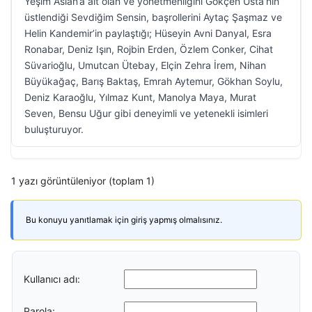
Yeşim Aslan’a ait olan ve yönetmenliğini Gökçen Usta’nın
üstlendiği Sevdiğim Sensin, başrollerini Aytaç Şaşmaz ve
Helin Kandemir’in paylaştığı; Hüseyin Avni Danyal, Esra
Ronabar, Deniz Işın, Rojbin Erden, Özlem Conker, Cihat
Süvarioğlu, Umutcan Ütebay, Elçin Zehra İrem, Nihan
Büyükağaç, Barış Baktaş, Emrah Aytemur, Gökhan Soylu,
Deniz Karaoğlu, Yılmaz Kunt, Manolya Maya, Murat
Seven, Bensu Uğur gibi deneyimli ve yetenekli isimleri
buluşturuyor.
1 yazı görüntüleniyor (toplam 1)
Bu konuyu yanıtlamak için giriş yapmış olmalısınız.
Kullanıcı adı:
Parola: