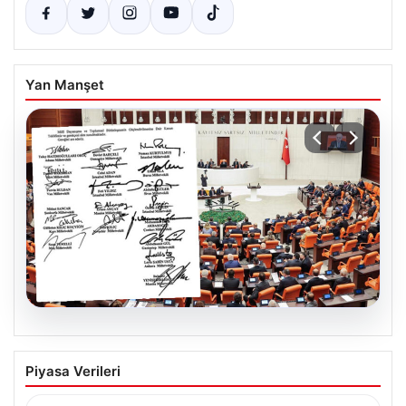
Yan Manşet
05.08.2026
Terörsüz Türkiye için tarihi adım. 360
Piyasa Verileri
milletvekili imza attı, çerçeve yasa
teklifi Meclis’e sunuldu! İşte ayrıntılar