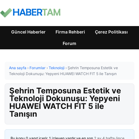
Güncel Haberler
Firma Rehberi
Çerez Politikası
Forum
Ana sayfa
›
Forumlar
›
Teknoloji
›
Şehrin Temposuna Estetik ve
Teknoloji Dokunuşu: Yepyeni HUAWEI WATCH FIT 5 ile Tanışın
Şehrin Temposuna Estetik ve
Teknoloji Dokunuşu: Yepyeni
HUAWEI WATCH FIT 5 ile
Tanışın
Bu konu 0 yanıt içerir, 1 izleyen vardır ve en son
2 ay 4 hafta önce