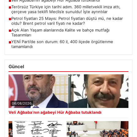
Veli Ağbaba’nın ağabeyi Hür Ağbaba tutuklandı
■
Terörsüz Türkiye için tarihi adım. 360 milletvekili imza attı,
■
çerçeve yasa teklifi Meclis’e sunuldu! İşte ayrıntılar
Petrol fiyatları 25 Mayıs: Petrol fiyatları düştü mü, ne kadar
■
oldu? Brent petrol varil fiyatı ne kadar?
Açık Alan Yaşam alanlarında Kalite ve bahçe mutfağı
■
Tasarımları
YENİ Parti’de son durum: 60 il, 400 ilçede örgütlenme
■
tamamlandı
Güncel
06/08/2026
Veli Ağbaba’nın ağabeyi Hür Ağbaba tutuklandı