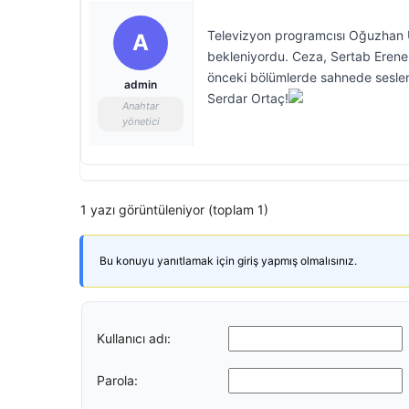
Televizyon programcısı Oğuzhan U
A
bekleniyordu. Ceza, Sertab Erener 
önceki bölümlerde sahnede sesle
admin
Serdar Ortaç!
Anahtar
yönetici
1 yazı görüntüleniyor (toplam 1)
Bu konuyu yanıtlamak için giriş yapmış olmalısınız.
Kullanıcı adı:
Parola: