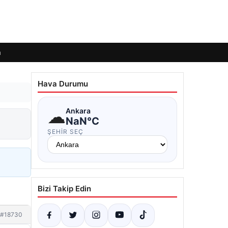
m
Hava Durumu
☁
Ankara
NaN°C
ŞEHIR SEÇ
Bizi Takip Edin
#18730