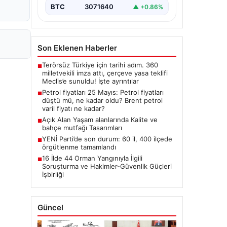
BTC
3071640
▲ +0.86%
Son Eklenen Haberler
Terörsüz Türkiye için tarihi adım. 360
■
milletvekili imza attı, çerçeve yasa teklifi
Meclis’e sunuldu! İşte ayrıntılar
Petrol fiyatları 25 Mayıs: Petrol fiyatları
■
düştü mü, ne kadar oldu? Brent petrol
varil fiyatı ne kadar?
Açık Alan Yaşam alanlarında Kalite ve
■
bahçe mutfağı Tasarımları
YENİ Parti’de son durum: 60 il, 400 ilçede
■
örgütlenme tamamlandı
16 İlde 44 Orman Yangınıyla İlgili
■
Soruşturma ve Hakimler-Güvenlik Güçleri
İşbirliği
Güncel