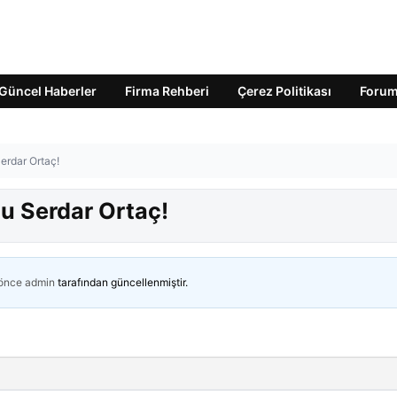
Güncel Haberler
Firma Rehberi
Çerez Politikası
Foru
erdar Ortaç!
u Serdar Ortaç!
 önce
admin
tarafından güncellenmiştir.