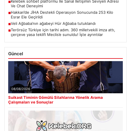
Kelebek sohbet platformu İle Sanal İletişimin Seviyeli Adresi
■
Ve Chat Deneyimi
Hakkari’de JİHA Destekli Operasyon Sonucunda 253 Kilo
■
Esrar Ele Geçirildi
Veli Ağbaba’nın ağabeyi Hür Ağbaba tutuklandı
■
Terörsüz Türkiye için tarihi adım. 360 milletvekili imza attı,
■
çerçeve yasa teklifi Meclis’e sunuldu! İşte ayrıntılar
Güncel
08/08/2026
Suikast Timinin Gömülü Silahlarına Yönelik Arama
Çalışmaları ve Sonuçlar