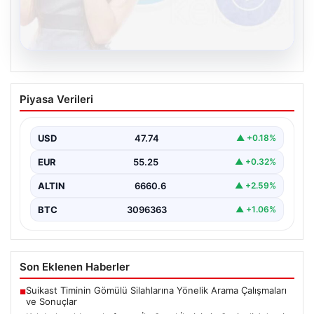
08.08.2026
Kelebek sohbet platformu İle Sanal
Piyasa Verileri
İletişimin Seviyeli Adresi Ve Chat
Deneyimi
USD
47.74
▲ +0.18%
İnternet çağında insanların kaliteli bir tarzda irtibat
oluşturması büyük bir değer ifade etmektedir. Halen…
EUR
55.25
▲ +0.32%
ALTIN
6660.6
▲ +2.59%
BTC
3096363
▲ +1.06%
Son Eklenen Haberler
Suikast Timinin Gömülü Silahlarına Yönelik Arama Çalışmaları
■
ve Sonuçlar