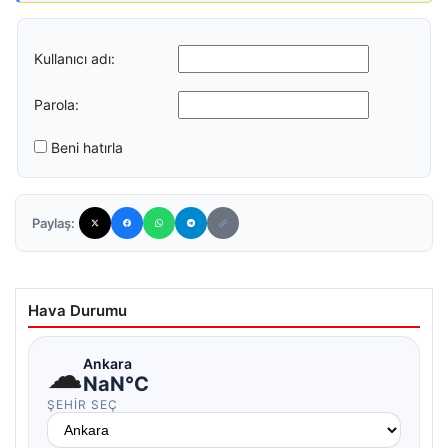
Kullanıcı adı:
Parola:
Beni hatırla
Paylaş:
Hava Durumu
☁
Ankara
NaN°C
ŞEHIR SEÇ