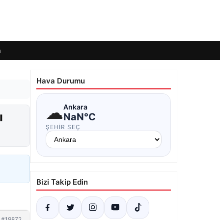
m
Hava Durumu
☁
Ankara
ı
NaN°C
ŞEHIR SEÇ
Bizi Takip Edin
#19872