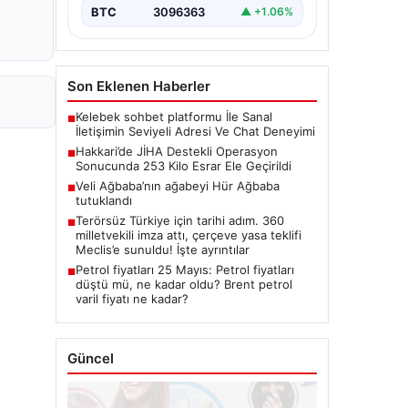
BTC
3096363
▲ +1.06%
Son Eklenen Haberler
Kelebek sohbet platformu İle Sanal
■
İletişimin Seviyeli Adresi Ve Chat Deneyimi
Hakkari’de JİHA Destekli Operasyon
■
Sonucunda 253 Kilo Esrar Ele Geçirildi
Veli Ağbaba’nın ağabeyi Hür Ağbaba
■
tutuklandı
Terörsüz Türkiye için tarihi adım. 360
■
milletvekili imza attı, çerçeve yasa teklifi
Meclis’e sunuldu! İşte ayrıntılar
Petrol fiyatları 25 Mayıs: Petrol fiyatları
■
düştü mü, ne kadar oldu? Brent petrol
varil fiyatı ne kadar?
Güncel