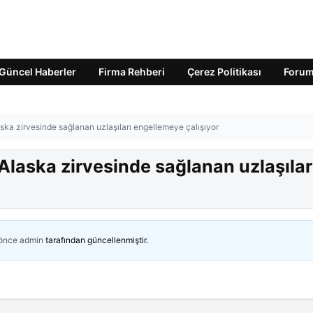
Güncel Haberler
Firma Rehberi
Çerez Politikası
Foru
ka zirvesinde sağlanan uzlaşıları engellemeye çalışıyor
laska zirvesinde sağlanan uzlaşılar
 önce
admin
tarafından güncellenmiştir.