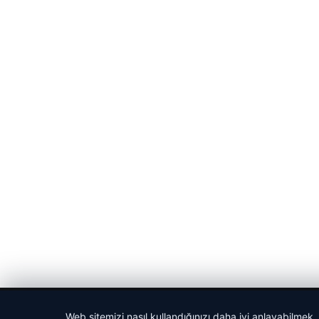
© 2026 Haber Tam – Güncel Haberler
Web sitemizi nasıl kullandığınızı daha iyi anlayabilmek,