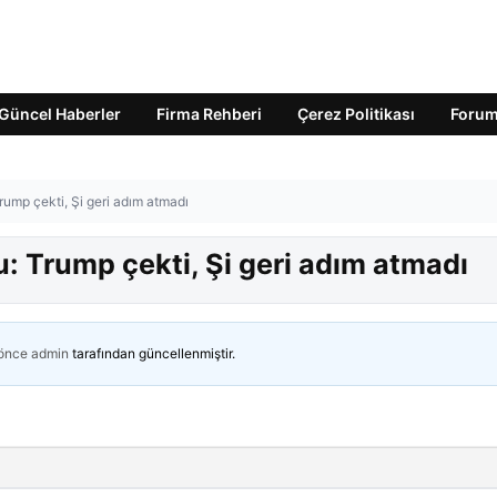
Güncel Haberler
Firma Rehberi
Çerez Politikası
Foru
rump çekti, Şi geri adım atmadı
: Trump çekti, Şi geri adım atmadı
 önce
admin
tarafından güncellenmiştir.