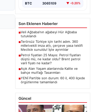
Hukuki Adım: 360 Milletvekilinin
BTC
3065109
▼ -0.20%
İmzasıyla Çerçeve Yasa Teklifi
Meclis'e
Sunuldu","content":"Türkiye'de…
Son Eklenen Haberler
Veli Ağbaba’nın ağabeyi Hür Ağbaba
■
tutuklandı
Terörsüz Türkiye için tarihi adım. 360
■
milletvekili imza attı, çerçeve yasa teklifi
Meclis’e sunuldu! İşte ayrıntılar
Petrol fiyatları 25 Mayıs: Petrol fiyatları
■
düştü mü, ne kadar oldu? Brent petrol
varil fiyatı ne kadar?
Açık Alan Yaşam alanlarında Kalite ve
■
bahçe mutfağı Tasarımları
YENİ Parti’de son durum: 60 il, 400 ilçede
■
örgütlenme tamamlandı
Güncel