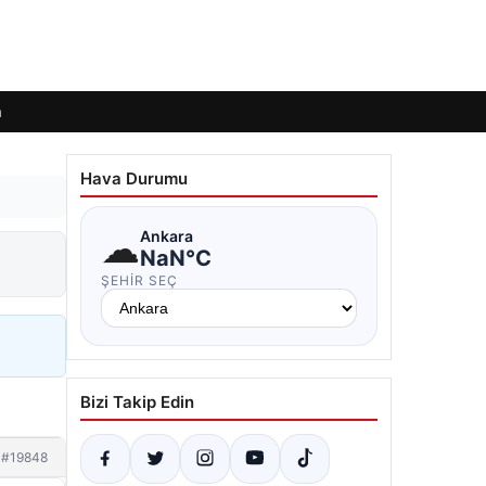
m
Hava Durumu
☁
Ankara
NaN°C
ŞEHIR SEÇ
Bizi Takip Edin
#19848