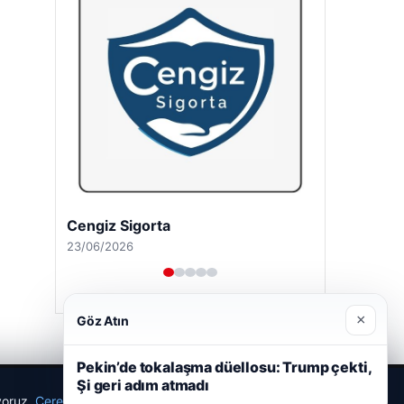
Cengiz Sigorta
23/06/2026
×
Göz Atın
Pekin’de tokalaşma düellosu: Trump çekti,
Şi geri adım atmadı
ıyoruz.
Çerez Politikamız
Reddet
Kabul Et