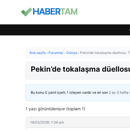
Ana sayfa
›
Forumlar
›
Dünya
›
Pekin’de tokalaşma düellosu: T
Pekin’de tokalaşma düellosu
Bu konu 0 yanıt içerir, 1 izleyen vardır ve en son
2 ay 3 hafta
1 yazı görüntüleniyor (toplam 1)
16/05/2026: 7:36 am