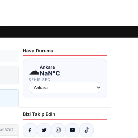
m
Hava Durumu
☁
Ankara
NaN°C
ŞEHIR SEÇ
Bizi Takip Edin
#18707