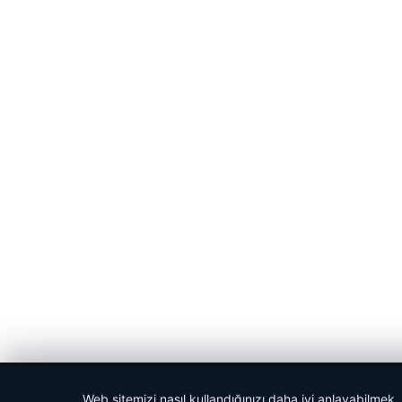
© 2026 Haber Tam – Güncel Haberler
Web sitemizi nasıl kullandığınızı daha iyi anlayabilmek,