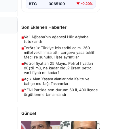
Hukuki Adım: 360 Milletvekilinin
BTC
3065109
▼ -0.20%
İmzasıyla Çerçeve Yasa Teklifi
Meclis'e
Sunuldu","content":"Türkiye'de…
Son Eklenen Haberler
Veli Ağbaba’nın ağabeyi Hür Ağbaba
■
tutuklandı
Terörsüz Türkiye için tarihi adım. 360
■
milletvekili imza attı, çerçeve yasa teklifi
Meclis’e sunuldu! İşte ayrıntılar
Petrol fiyatları 25 Mayıs: Petrol fiyatları
■
düştü mü, ne kadar oldu? Brent petrol
varil fiyatı ne kadar?
Açık Alan Yaşam alanlarında Kalite ve
■
bahçe mutfağı Tasarımları
YENİ Parti’de son durum: 60 il, 400 ilçede
■
örgütlenme tamamlandı
Güncel