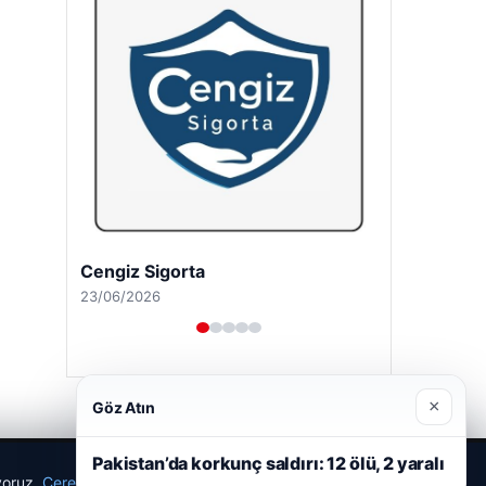
Cengiz Sigorta
23/06/2026
×
Göz Atın
Pakistan’da korkunç saldırı: 12 ölü, 2 yaralı
ıyoruz.
Çerez Politikamız
Reddet
Kabul Et