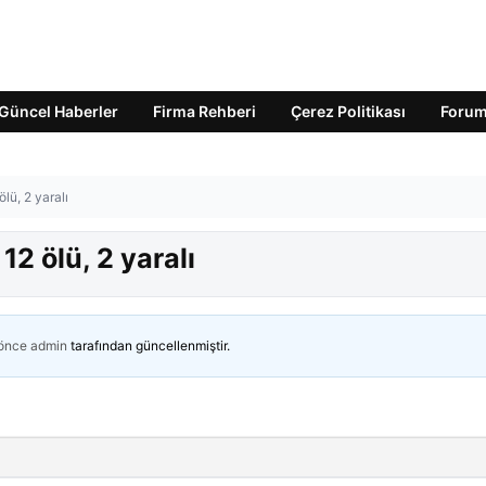
Güncel Haberler
Firma Rehberi
Çerez Politikası
Foru
ölü, 2 yaralı
12 ölü, 2 yaralı
 önce
admin
tarafından güncellenmiştir.