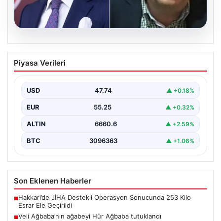
06.08.2026
Veli Ağbaba’nın ağabeyi Hür Ağbaba
Piyasa Verileri
tutuklandı
USD
47.74
▲ +0.18%
EUR
55.25
▲ +0.32%
ALTIN
6660.6
▲ +2.59%
BTC
3096363
▲ +1.06%
Son Eklenen Haberler
Hakkari’de JİHA Destekli Operasyon Sonucunda 253 Kilo
■
Esrar Ele Geçirildi
Veli Ağbaba’nın ağabeyi Hür Ağbaba tutuklandı
■