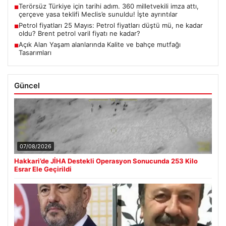
Terörsüz Türkiye için tarihi adım. 360 milletvekili imza attı,
■
çerçeve yasa teklifi Meclis’e sunuldu! İşte ayrıntılar
Petrol fiyatları 25 Mayıs: Petrol fiyatları düştü mü, ne kadar
■
oldu? Brent petrol varil fiyatı ne kadar?
Açık Alan Yaşam alanlarında Kalite ve bahçe mutfağı
■
Tasarımları
Güncel
07/08/2026
Hakkari’de JİHA Destekli Operasyon Sonucunda 253 Kilo
Esrar Ele Geçirildi