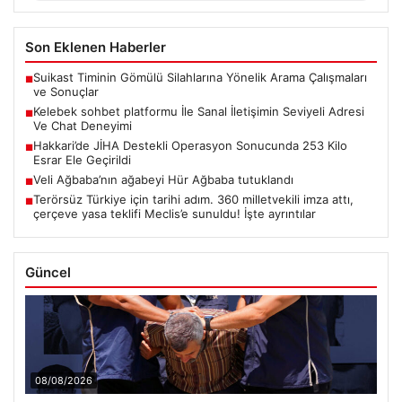
Son Eklenen Haberler
Suikast Timinin Gömülü Silahlarına Yönelik Arama Çalışmaları
■
ve Sonuçlar
Kelebek sohbet platformu İle Sanal İletişimin Seviyeli Adresi
■
Ve Chat Deneyimi
Hakkari’de JİHA Destekli Operasyon Sonucunda 253 Kilo
■
Esrar Ele Geçirildi
Veli Ağbaba’nın ağabeyi Hür Ağbaba tutuklandı
■
Terörsüz Türkiye için tarihi adım. 360 milletvekili imza attı,
■
çerçeve yasa teklifi Meclis’e sunuldu! İşte ayrıntılar
Güncel
08/08/2026