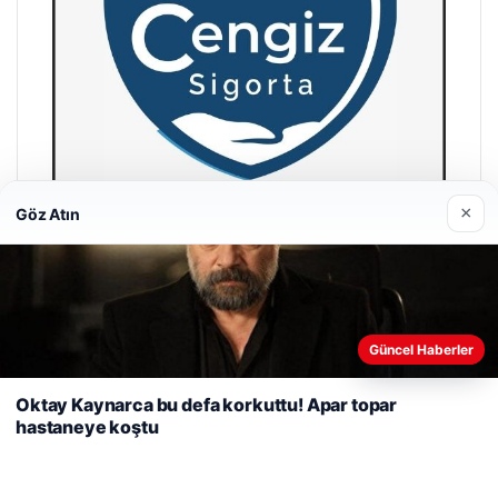
×
Göz Atın
Cengiz Sigorta
23/06/2026
Web sitemizi nasıl kullandığınızı daha iyi anlayabilmek,
Güncel Haberler
deneyiminizi kişiselleştirmek ve geliştirmek amacıyla çerezler
kullanıyoruz.
Çerez Politikamız
Oktay Kaynarca bu defa korkuttu! Apar topar
hastaneye koştu
Reddet
Kabul Et
© 2026 Haber Tam – Güncel Haberler