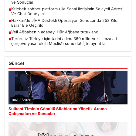
ve Sonuçlar
Kelebek sohbet platformu İle Sanal İletişimin Seviyeli Adresi
■
Ve Chat Deneyimi
Hakkari’de JİHA Destekli Operasyon Sonucunda 253 Kilo
■
Esrar Ele Geçirildi
Veli Ağbaba’nın ağabeyi Hür Ağbaba tutuklandı
■
Terörsüz Türkiye için tarihi adım. 360 milletvekili imza attı,
■
çerçeve yasa teklifi Meclis’e sunuldu! İşte ayrıntılar
Güncel
08/08/2026
Suikast Timinin Gömülü Silahlarına Yönelik Arama
Çalışmaları ve Sonuçlar