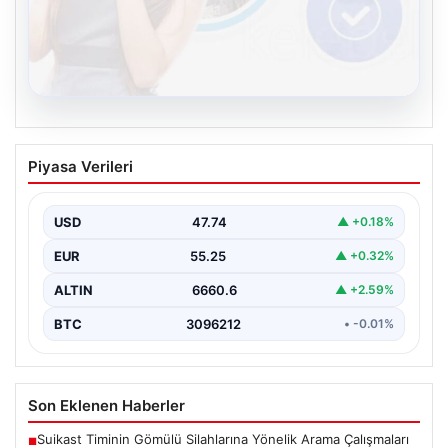
08.08.2026
Kelebek sohbet platformu İle Sanal
Piyasa Verileri
İletişimin Seviyeli Adresi Ve Chat
Deneyimi
USD
47.74
▲ +0.18%
İnternet çağında insanların kaliteli bir tarzda irtibat
oluşturması büyük bir değer ifade etmektedir. Halen…
EUR
55.25
▲ +0.32%
ALTIN
6660.6
▲ +2.59%
BTC
3096212
• -0.01%
Son Eklenen Haberler
Suikast Timinin Gömülü Silahlarına Yönelik Arama Çalışmaları
■