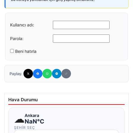
Kullanıcı adı:
Parola:
Beni hatırla
Paylaş:
Hava Durumu
☁
Ankara
NaN°C
ŞEHIR SEÇ