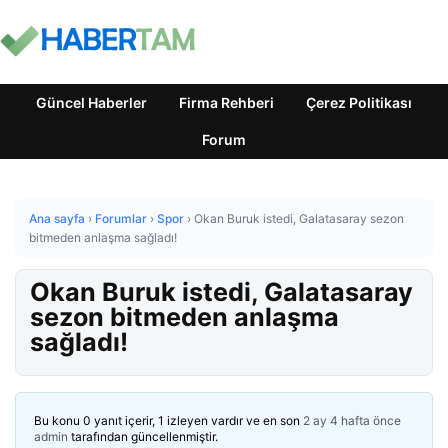
Güncel Haberler
Firma Rehberi
Çerez Politikası
Forum
Ana sayfa
›
Forumlar
›
Spor
›
Okan Buruk istedi, Galatasaray sezon
bitmeden anlaşma sağladı!
Okan Buruk istedi, Galatasaray
sezon bitmeden anlaşma
sağladı!
Bu konu 0 yanıt içerir, 1 izleyen vardır ve en son
2 ay 4 hafta önce
admin
tarafından güncellenmiştir.