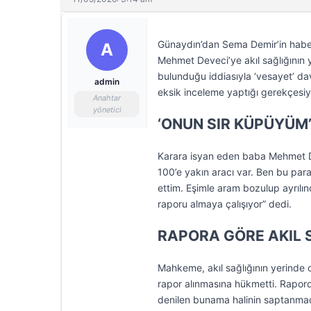
Günaydın’dan Sema Demir’in haber
A
Mehmet Deveci’ye akıl sağlığının 
bulunduğu iddiasıyla ‘vesayet’ d
admin
eksik inceleme yaptığı gerekçesi
Anahtar
yönetici
‘ONUN SIR KÜPÜYÜM
Karara isyan eden baba Mehmet De
100’e yakın aracı var. Ben bu par
ettim. Eşimle aram bozulup ayrılın
raporu almaya çalışıyor” dedi.
RAPORA GÖRE AKIL 
Mahkeme, akıl sağlığının yerinde 
rapor alınmasına hükmetti. Rapord
denilen bunama halinin saptanmadı