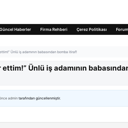
Güncel Haberler
Firma Rehberi
Çerez Politikası
Foru
ttim!” Ünlü iş adamının babasından bomba itiraf!
 ettim!” Ünlü iş adamının babasında
 önce
admin
tarafından güncellenmiştir.