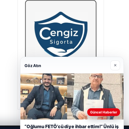
×
Göz Atın
Cengiz Sigorta
23/06/2026
Güncel Haberler
“Oğlumu FETÖ’cü diye ihbar ettim!” Ünlü iş