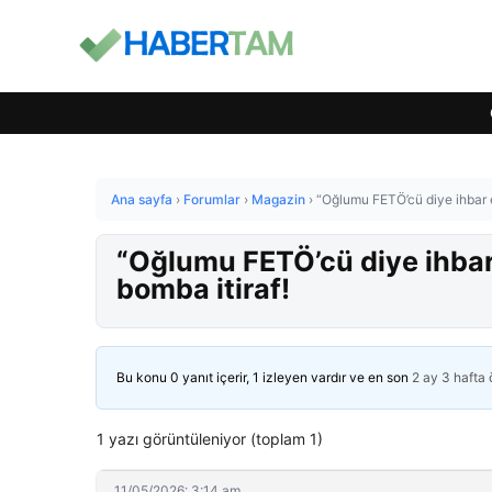
Ana sayfa
›
Forumlar
›
Magazin
›
“Oğlumu FETÖ’cü diye ihbar e
“Oğlumu FETÖ’cü diye ihbar
bomba itiraf!
Bu konu 0 yanıt içerir, 1 izleyen vardır ve en son
2 ay 3 hafta
1 yazı görüntüleniyor (toplam 1)
11/05/2026: 3:14 am