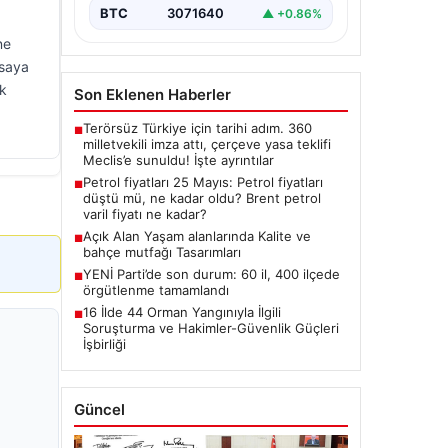
BTC
3071640
▲ +0.86%
ne
asaya
lk
Son Eklenen Haberler
Terörsüz Türkiye için tarihi adım. 360
■
milletvekili imza attı, çerçeve yasa teklifi
Meclis’e sunuldu! İşte ayrıntılar
Petrol fiyatları 25 Mayıs: Petrol fiyatları
■
düştü mü, ne kadar oldu? Brent petrol
varil fiyatı ne kadar?
Açık Alan Yaşam alanlarında Kalite ve
■
bahçe mutfağı Tasarımları
YENİ Parti’de son durum: 60 il, 400 ilçede
■
örgütlenme tamamlandı
16 İlde 44 Orman Yangınıyla İlgili
■
Soruşturma ve Hakimler-Güvenlik Güçleri
İşbirliği
Güncel