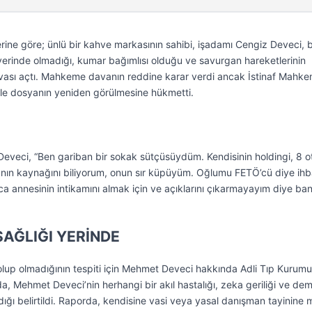
ine göre; ünlü bir kahve markasının sahibi, işadamı Cengiz Deveci, 
yerinde olmadığı, kumar bağımlısı olduğu ve savurgan hareketlerinin
avası açtı. Mahkeme davanın reddine karar verdi ancak İstinaf Mahke
yle dosyanın yeniden görülmesine hükmetti.
’
veci, “Ben gariban bir sokak sütçüsüydüm. Kendisinin holdingi, 8 ot
anın kaynağını biliyorum, onun sır küpüyüm. Oğlumu FETÖ’cü diye ihb
ca annesinin intikamını almak için ve açıklarını çıkarmayayım diye ban
SAĞLIĞI YERİNDE
olup olmadığının tespiti için Mehmet Deveci hakkında Adli Tıp Kurum
a, Mehmet Deveci’nin herhangi bir akıl hastalığı, zeka geriliği ve de
ğı belirtildi. Raporda, kendisine vasi veya yasal danışman tayinine 