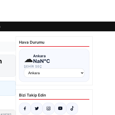
m
Hava Durumu
☁
Ankara
n
NaN°C
ŞEHIR SEÇ
Bizi Takip Edin
#18762