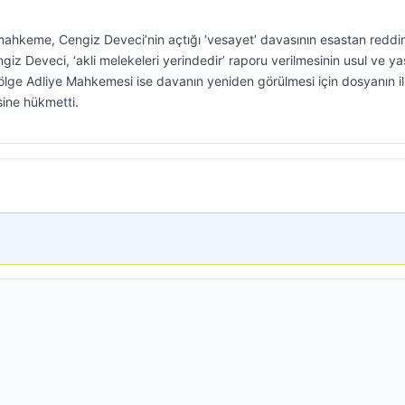
ahkeme, Cengiz Deveci’nin açtığı ‘vesayet’ davasının esastan reddi
ngiz Deveci, ‘akli melekeleri yerindedir’ raporu verilmesinin usul ve y
 Bölge Adliye Mahkemesi ise davanın yeniden görülmesi için dosyanın i
ine hükmetti.