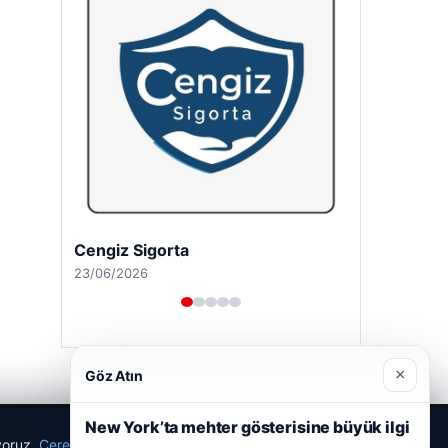
Cengiz Sigorta
23/06/2026
×
Göz Atın
New York’ta mehter gösterisine büyük ilgi
ıyoruz.
Çerez Politikamız
Reddet
Kabul Et