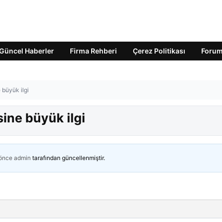
Güncel Haberler
Firma Rehberi
Çerez Politikası
Foru
 büyük ilgi
ine büyük ilgi
 önce
admin
tarafından güncellenmiştir.