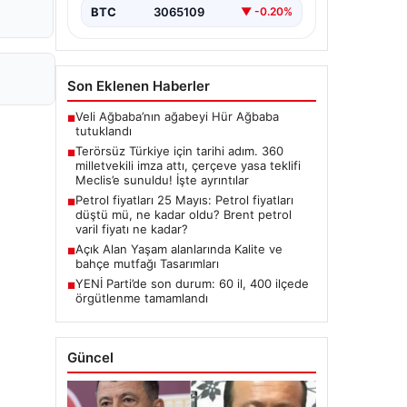
Hukuki Adım: 360 Milletvekilinin
BTC
3065109
▼ -0.20%
İmzasıyla Çerçeve Yasa Teklifi
Meclis'e
Sunuldu","content":"Türkiye'de…
Son Eklenen Haberler
Veli Ağbaba’nın ağabeyi Hür Ağbaba
■
tutuklandı
Terörsüz Türkiye için tarihi adım. 360
■
milletvekili imza attı, çerçeve yasa teklifi
Meclis’e sunuldu! İşte ayrıntılar
Petrol fiyatları 25 Mayıs: Petrol fiyatları
■
düştü mü, ne kadar oldu? Brent petrol
varil fiyatı ne kadar?
Açık Alan Yaşam alanlarında Kalite ve
■
bahçe mutfağı Tasarımları
YENİ Parti’de son durum: 60 il, 400 ilçede
■
örgütlenme tamamlandı
Güncel