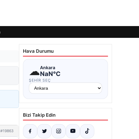
m
Hava Durumu
☁
Ankara
NaN°C
ŞEHIR SEÇ
Bizi Takip Edin
#19863