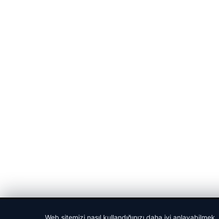
© 2026 Haber Tam – Güncel Haberler
Web sitemizi nasıl kullandığınızı daha iyi anlayabilmek,