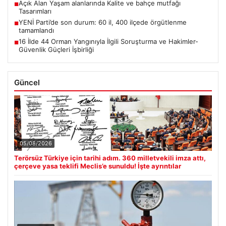
Açık Alan Yaşam alanlarında Kalite ve bahçe mutfağı
■
Tasarımları
YENİ Parti’de son durum: 60 il, 400 ilçede örgütlenme
■
tamamlandı
16 İlde 44 Orman Yangınıyla İlgili Soruşturma ve Hakimler-
■
Güvenlik Güçleri İşbirliği
Güncel
05/08/2026
Terörsüz Türkiye için tarihi adım. 360 milletvekili imza attı,
çerçeve yasa teklifi Meclis’e sunuldu! İşte ayrıntılar