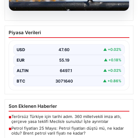
05.08.2026
Petrol fiyatları 25 Mayıs: Petrol fiyatları
Piyasa Verileri
düştü mü, ne kadar oldu? Brent petrol
varil fiyatı ne kadar?
USD
47.60
▲ +0.02%
EUR
55.19
▲ +0.18%
ALTIN
6497.1
▲ +0.02%
BTC
3071640
▲ +0.86%
Son Eklenen Haberler
Terörsüz Türkiye için tarihi adım. 360 milletvekili imza attı,
■
çerçeve yasa teklifi Meclis’e sunuldu! İşte ayrıntılar
Petrol fiyatları 25 Mayıs: Petrol fiyatları düştü mü, ne kadar
■
oldu? Brent petrol varil fiyatı ne kadar?