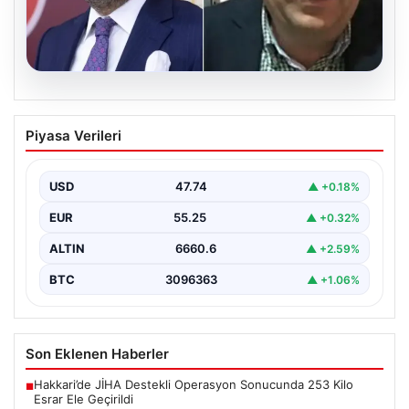
06.08.2026
Veli Ağbaba’nın ağabeyi Hür Ağbaba
Piyasa Verileri
tutuklandı
USD
47.74
▲ +0.18%
EUR
55.25
▲ +0.32%
ALTIN
6660.6
▲ +2.59%
BTC
3096363
▲ +1.06%
Son Eklenen Haberler
Hakkari’de JİHA Destekli Operasyon Sonucunda 253 Kilo
■
Esrar Ele Geçirildi