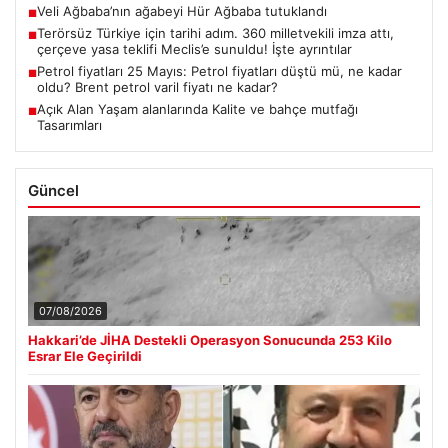
Veli Ağbaba’nın ağabeyi Hür Ağbaba tutuklandı
■
Terörsüz Türkiye için tarihi adım. 360 milletvekili imza attı,
■
çerçeve yasa teklifi Meclis’e sunuldu! İşte ayrıntılar
Petrol fiyatları 25 Mayıs: Petrol fiyatları düştü mü, ne kadar
■
oldu? Brent petrol varil fiyatı ne kadar?
Açık Alan Yaşam alanlarında Kalite ve bahçe mutfağı
■
Tasarımları
Güncel
07/08/2026
Hakkari’de JİHA Destekli Operasyon Sonucunda 253 Kilo
Esrar Ele Geçirildi