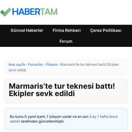
Güncel Haberler
Firma Rehberi
Çerez Politikası
Forum
Ana sayfa
›
Forumlar
›
Finans
›
Marmaris’te tur teknesi battı! Ekipler
sevk edildi
Marmaris’te tur teknesi battı!
Ekipler sevk edildi
Bu konu 0 yanıt içerir, 1 izleyen vardır ve en son
2 ay 1 hafta önce
admin
tarafından güncellenmiştir.