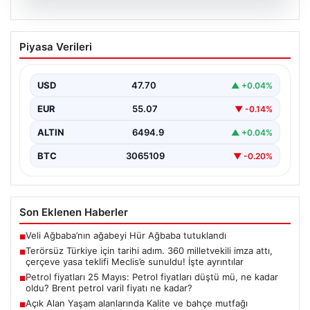
05.08.2026
Terörsüz Türkiye için tarihi adım. 360
Piyasa Verileri
milletvekili imza attı, çerçeve yasa
teklifi Meclis’e sunuldu! İşte ayrıntılar
USD
47.70
▲ +0.04%
{"title":"Terörsüz Türkiye İçin Önemli Hukuki Adım: 360
Milletvekilinin İmzasıyla Çerçeve Yasa Teklifi Meclis'e
EUR
55.07
▼ -0.14%
Sunuldu","content":"Türkiye'de…
ALTIN
6494.9
▲ +0.04%
BTC
3065109
▼ -0.20%
Son Eklenen Haberler
Veli Ağbaba’nın ağabeyi Hür Ağbaba tutuklandı
■
Terörsüz Türkiye için tarihi adım. 360 milletvekili imza attı,
■
çerçeve yasa teklifi Meclis’e sunuldu! İşte ayrıntılar
Petrol fiyatları 25 Mayıs: Petrol fiyatları düştü mü, ne kadar
■
oldu? Brent petrol varil fiyatı ne kadar?
Açık Alan Yaşam alanlarında Kalite ve bahçe mutfağı
■