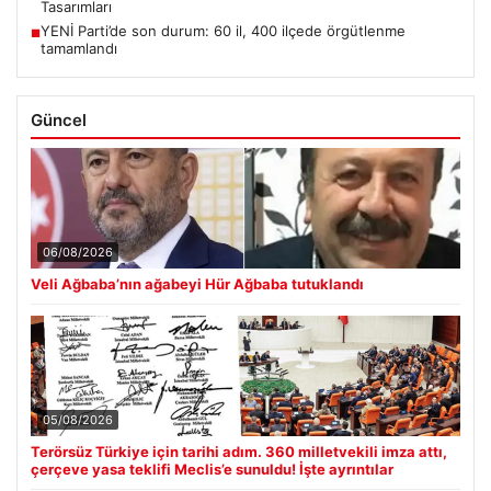
Tasarımları
YENİ Parti’de son durum: 60 il, 400 ilçede örgütlenme
■
tamamlandı
Güncel
06/08/2026
Veli Ağbaba’nın ağabeyi Hür Ağbaba tutuklandı
05/08/2026
Terörsüz Türkiye için tarihi adım. 360 milletvekili imza attı,
çerçeve yasa teklifi Meclis’e sunuldu! İşte ayrıntılar