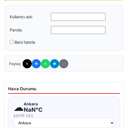
Kullanıcı adı:
Parola:
Beni hatırla
Paylaş:
Hava Durumu
☁
Ankara
NaN°C
ŞEHIR SEÇ