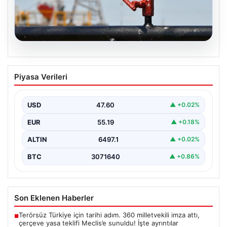
05.08.2026
Petrol fiyatları 25 Mayıs: Petrol fiyatları
Piyasa Verileri
düştü mü, ne kadar oldu? Brent petrol
varil fiyatı ne kadar?
USD
47.60
▲ +0.02%
EUR
55.19
▲ +0.18%
ALTIN
6497.1
▲ +0.02%
BTC
3071640
▲ +0.86%
Son Eklenen Haberler
Terörsüz Türkiye için tarihi adım. 360 milletvekili imza attı,
■
çerçeve yasa teklifi Meclis’e sunuldu! İşte ayrıntılar