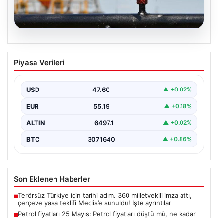
05.08.2026
Petrol fiyatları 25 Mayıs: Petrol fiyatları
Piyasa Verileri
düştü mü, ne kadar oldu? Brent petrol
varil fiyatı ne kadar?
USD
47.60
▲ +0.02%
EUR
55.19
▲ +0.18%
ALTIN
6497.1
▲ +0.02%
BTC
3071640
▲ +0.86%
Son Eklenen Haberler
Terörsüz Türkiye için tarihi adım. 360 milletvekili imza attı,
■
çerçeve yasa teklifi Meclis’e sunuldu! İşte ayrıntılar
Petrol fiyatları 25 Mayıs: Petrol fiyatları düştü mü, ne kadar
■