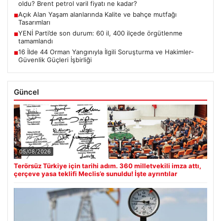
oldu? Brent petrol varil fiyatı ne kadar?
Açık Alan Yaşam alanlarında Kalite ve bahçe mutfağı
■
Tasarımları
YENİ Parti’de son durum: 60 il, 400 ilçede örgütlenme
■
tamamlandı
16 İlde 44 Orman Yangınıyla İlgili Soruşturma ve Hakimler-
■
Güvenlik Güçleri İşbirliği
Güncel
05/08/2026
Terörsüz Türkiye için tarihi adım. 360 milletvekili imza attı,
çerçeve yasa teklifi Meclis’e sunuldu! İşte ayrıntılar