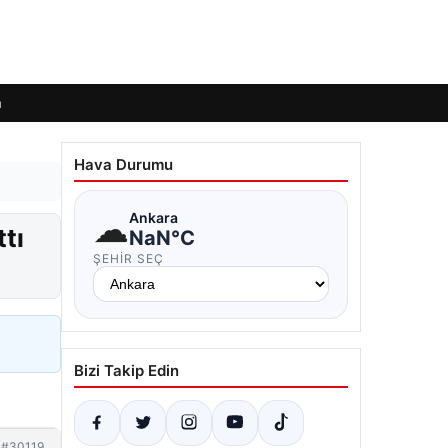
m
Hava Durumu
☁
Ankara
tı
NaN°C
ŞEHIR SEÇ
Bizi Takip Edin
#30119