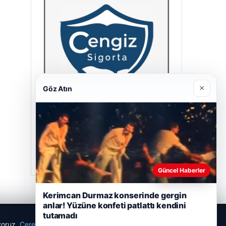
×
Göz Atın
Cengiz Sigorta
23/06/2026
Güncel Haberler
Kerimcan Durmaz konserinde gergin
anlar! Yüzüne konfeti patlattı kendini
tutamadı
ıyoruz.
Çerez Politikamız
Reddet
Kabul Et