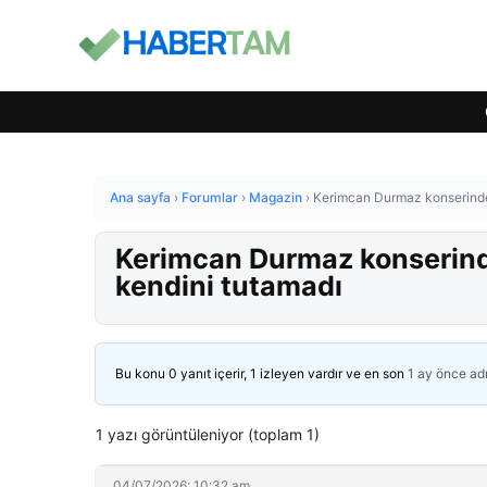
Ana sayfa
›
Forumlar
›
Magazin
›
Kerimcan Durmaz konserinde 
Kerimcan Durmaz konserinde
kendini tutamadı
Bu konu 0 yanıt içerir, 1 izleyen vardır ve en son
1 ay önce
ad
1 yazı görüntüleniyor (toplam 1)
04/07/2026: 10:32 am