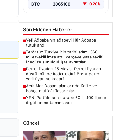
Hukuki Adım: 360 Milletvekilinin
BTC
3065109
▼ -0.20%
İmzasıyla Çerçeve Yasa Teklifi
Meclis'e
Sunuldu","content":"Türkiye'de…
Son Eklenen Haberler
Veli Ağbaba’nın ağabeyi Hür Ağbaba
■
tutuklandı
Terörsüz Türkiye için tarihi adım. 360
■
milletvekili imza attı, çerçeve yasa teklifi
Meclis’e sunuldu! İşte ayrıntılar
Petrol fiyatları 25 Mayıs: Petrol fiyatları
■
düştü mü, ne kadar oldu? Brent petrol
varil fiyatı ne kadar?
Açık Alan Yaşam alanlarında Kalite ve
■
bahçe mutfağı Tasarımları
YENİ Parti’de son durum: 60 il, 400 ilçede
■
örgütlenme tamamlandı
Güncel