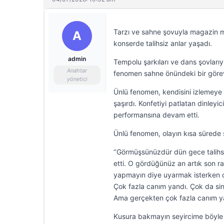
Tarzı ve sahne şovuyla magazin 
A
konserde talihsiz anlar yaşadı.
admin
Tempolu şarkıları ve dans şovları
Anahtar
fenomen sahne önündeki bir görevl
yönetici
Ünlü fenomen, kendisini izlemeye 
şaşırdı. Konfetiyi patlatan dinley
performansına devam etti.
Ünlü fenomen, olayın kısa süred
‘’Görmüşsünüzdür dün gece talihsi
etti. O gördüğünüz an artık son ra
yapmayın diye uyarmak isterken d
Çok fazla canım yandı. Çok da sini
Ama gerçekten çok fazla canım ya
Kusura bakmayın seyircime böyle b