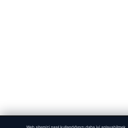
© 2026 Haber Tam – Güncel Haberler
Web sitemizi nasıl kullandığınızı daha iyi anlayabilmek,