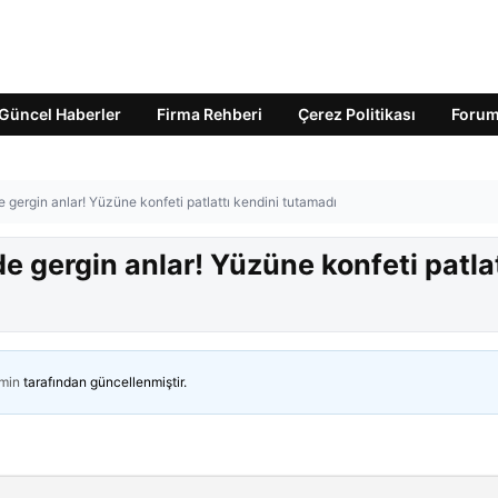
Güncel Haberler
Firma Rehberi
Çerez Politikası
Foru
gergin anlar! Yüzüne konfeti patlattı kendini tutamadı
 gergin anlar! Yüzüne konfeti patlat
min
tarafından güncellenmiştir.