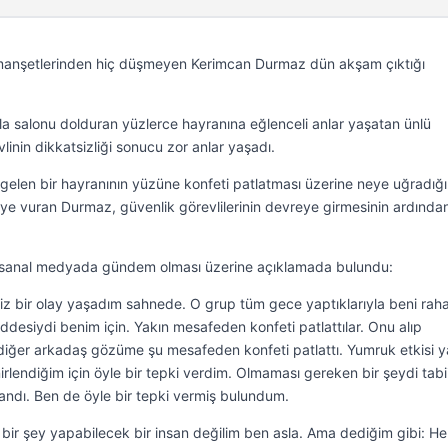
manşetlerinden hiç düşmeyen Kerimcan Durmaz dün akşam çıktığı
yla salonu dolduran yüzlerce hayranına eğlenceli anlar yaşatan ünlü
inin dikkatsizliği sonucu zor anlar yaşadı.
gelen bir hayranının yüzüne konfeti patlatması üzerine neye uğradığı
iciye vuran Durmaz, güvenlik görevlilerinin devreye girmesinin ardında
e sanal medyada gündem olması üzerine açıklamada bulundu:
z bir olay yaşadım sahnede. O grup tüm gece yaptıklarıyla beni raha
ddesiydi benim için. Yakın mesafeden konfeti patlattılar. Onu alıp
iğer arkadaş gözüme şu mesafeden konfeti patlattı. Yumruk etkisi ya
rlendiğim için öyle bir tepki verdim. Olmaması gereken bir şeydi tabii
ndı. Ben de öyle bir tepki vermiş bulundum.
ir şey yapabilecek bir insan değilim ben asla. Ama dediğim gibi: He