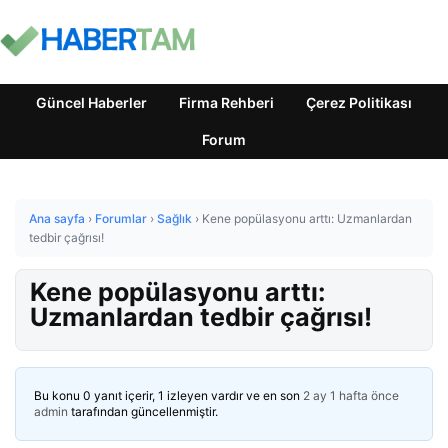
Güncel Haberler
Firma Rehberi
Çerez Politikası
Forum
Ana sayfa
›
Forumlar
›
Sağlık
›
Kene popülasyonu arttı: Uzmanlardan
tedbir çağrısı!
Kene popülasyonu arttı:
Uzmanlardan tedbir çağrısı!
Bu konu 0 yanıt içerir, 1 izleyen vardır ve en son
2 ay 1 hafta önce
admin
tarafından güncellenmiştir.