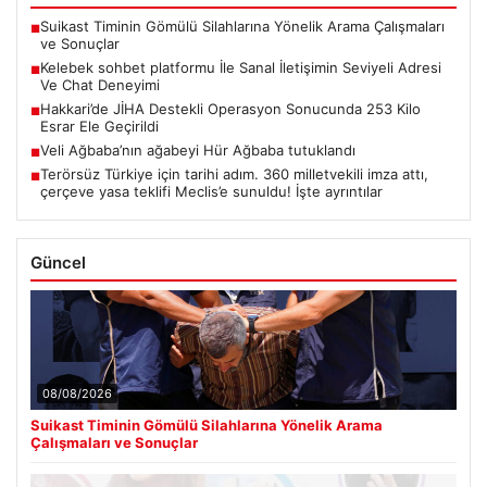
Suikast Timinin Gömülü Silahlarına Yönelik Arama Çalışmaları
■
ve Sonuçlar
Kelebek sohbet platformu İle Sanal İletişimin Seviyeli Adresi
■
Ve Chat Deneyimi
Hakkari’de JİHA Destekli Operasyon Sonucunda 253 Kilo
■
Esrar Ele Geçirildi
Veli Ağbaba’nın ağabeyi Hür Ağbaba tutuklandı
■
Terörsüz Türkiye için tarihi adım. 360 milletvekili imza attı,
■
çerçeve yasa teklifi Meclis’e sunuldu! İşte ayrıntılar
Güncel
08/08/2026
Suikast Timinin Gömülü Silahlarına Yönelik Arama
Çalışmaları ve Sonuçlar