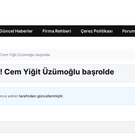
Güncel Haberler
Firma Rehberi
Çerez Politikası
Foru
! Cem Yiğit Üzümoğlu başrolde
r! Cem Yiğit Üzümoğlu başrolde
 önce
admin
tarafından güncellenmiştir.