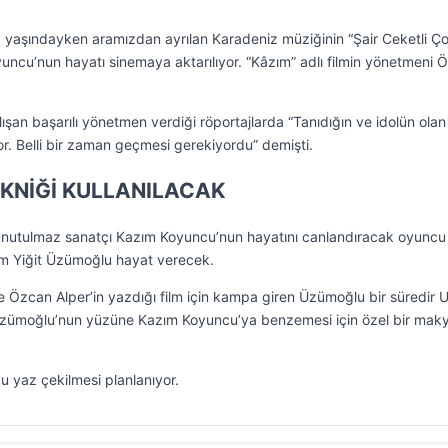
 yaşındayken aramızdan ayrılan Karadeniz müziğinin “Şair Ceketli Ç
yuncu’nun hayatı sinemaya aktarılıyor. “Kâzım” adlı filmin yönetmeni 
ışan başarılı yönetmen verdiği röportajlarda “Tanıdığın ve idolün olan 
r. Belli bir zaman geçmesi gerekiyordu” demişti.
EKNİĞİ KULLANILACAK
; unutulmaz sanatçı Kazım Koyuncu’nun hayatını canlandıracak oyuncu
Cem Yiğit Üzümoğlu hayat verecek.
 Özcan Alper’in yazdığı film için kampa giren Üzümoğlu bir süredir 
 Üzümoğlu’nun yüzüne Kazım Koyuncu’ya benzemesi için özel bir maky
u yaz çekilmesi planlanıyor.