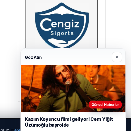
×
Göz Atın
Cengiz Sigorta
23/06/2026
Güncel Haberler
Kazım Koyuncu filmi geliyor! Cem Yiğit
Üzümoğlu başrolde
ıyoruz.
Çerez Politikamız
Reddet
Kabul Et