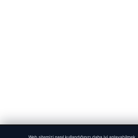
© 2026 Haber Tam – Güncel Haberler
Web sitemizi nasıl kullandığınızı daha iyi anlayabilmek,