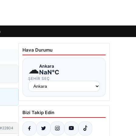
m
Hava Durumu
☁
Ankara
NaN°C
ŞEHIR SEÇ
Bizi Takip Edin
#22804