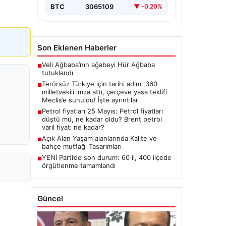
Hukuki Adım: 360 Milletvekilinin
BTC
3065109
▼ -0.20%
İmzasıyla Çerçeve Yasa Teklifi
Meclis'e
Sunuldu","content":"Türkiye'de…
Son Eklenen Haberler
Veli Ağbaba’nın ağabeyi Hür Ağbaba
■
tutuklandı
Terörsüz Türkiye için tarihi adım. 360
■
milletvekili imza attı, çerçeve yasa teklifi
Meclis’e sunuldu! İşte ayrıntılar
Petrol fiyatları 25 Mayıs: Petrol fiyatları
■
düştü mü, ne kadar oldu? Brent petrol
varil fiyatı ne kadar?
Açık Alan Yaşam alanlarında Kalite ve
■
bahçe mutfağı Tasarımları
YENİ Parti’de son durum: 60 il, 400 ilçede
■
örgütlenme tamamlandı
Güncel