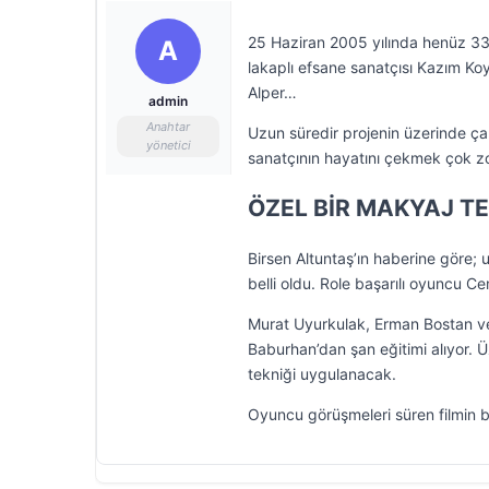
25 Haziran 2005 yılında henüz 33
A
lakaplı efsane sanatçısı Kazım Ko
Alper…
admin
Anahtar
Uzun süredir projenin üzerinde çal
yönetici
sanatçının hayatını çekmek çok zo
ÖZEL BİR MAKYAJ T
Birsen Altuntaş’ın haberine göre
belli oldu. Role başarılı oyuncu 
Murat Uyurkulak, Erman Bostan ve
Baburhan’dan şan eğitimi alıyor.
tekniği uygulanacak.
Oyuncu görüşmeleri süren filmin b