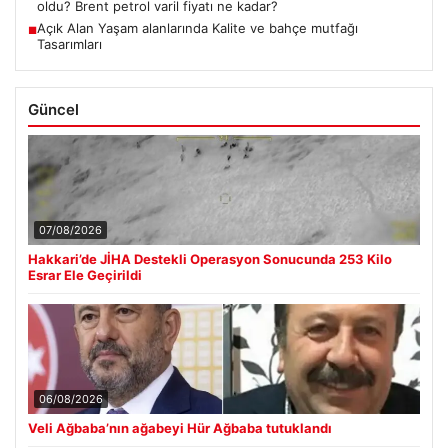
oldu? Brent petrol varil fiyatı ne kadar?
Açık Alan Yaşam alanlarında Kalite ve bahçe mutfağı
■
Tasarımları
Güncel
07/08/2026
Hakkari’de JİHA Destekli Operasyon Sonucunda 253 Kilo
Esrar Ele Geçirildi
06/08/2026
Veli Ağbaba’nın ağabeyi Hür Ağbaba tutuklandı