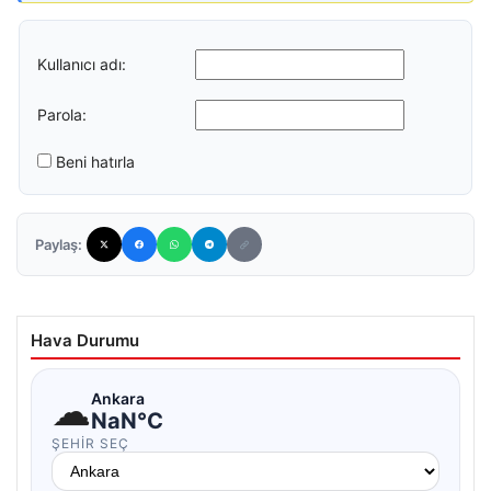
Kullanıcı adı:
Parola:
Beni hatırla
Paylaş:
Hava Durumu
☁
Ankara
NaN°C
ŞEHIR SEÇ