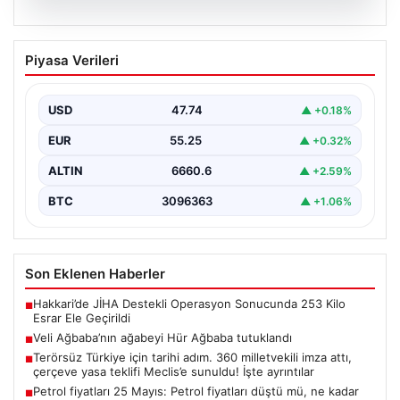
06.08.2026
Veli Ağbaba’nın ağabeyi Hür Ağbaba
Piyasa Verileri
tutuklandı
USD
47.74
▲ +0.18%
EUR
55.25
▲ +0.32%
ALTIN
6660.6
▲ +2.59%
BTC
3096363
▲ +1.06%
Son Eklenen Haberler
Hakkari’de JİHA Destekli Operasyon Sonucunda 253 Kilo
■
Esrar Ele Geçirildi
Veli Ağbaba’nın ağabeyi Hür Ağbaba tutuklandı
■
Terörsüz Türkiye için tarihi adım. 360 milletvekili imza attı,
■
çerçeve yasa teklifi Meclis’e sunuldu! İşte ayrıntılar
Petrol fiyatları 25 Mayıs: Petrol fiyatları düştü mü, ne kadar
■