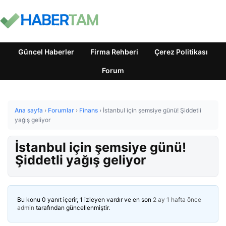
Güncel Haberler
Firma Rehberi
Çerez Politikası
Forum
Ana sayfa
›
Forumlar
›
Finans
›
İstanbul için şemsiye günü! Şiddetli
yağış geliyor
İstanbul için şemsiye günü!
Şiddetli yağış geliyor
Bu konu 0 yanıt içerir, 1 izleyen vardır ve en son
2 ay 1 hafta önce
admin
tarafından güncellenmiştir.