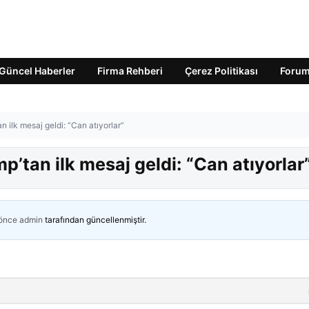
Güncel Haberler
Firma Rehberi
Çerez Politikası
Foru
n ilk mesaj geldi: “Can atıyorlar”
p’tan ilk mesaj geldi: “Can atıyorlar
 önce
admin
tarafından güncellenmiştir.