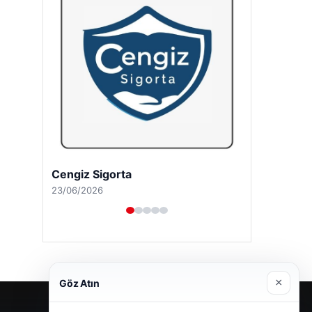
Cengiz Sigorta
23/06/2026
×
Göz Atın