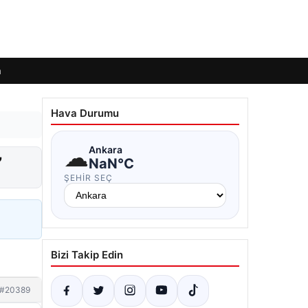
m
Hava Durumu
☁
Ankara
”
NaN°C
ŞEHIR SEÇ
Bizi Takip Edin
#20389