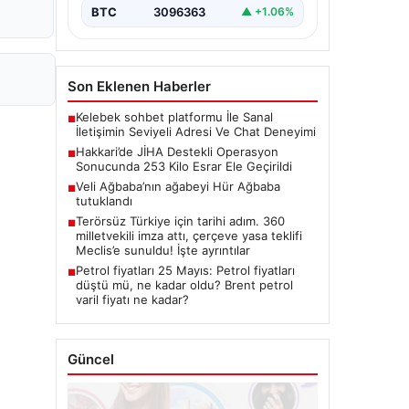
BTC
3096363
▲ +1.06%
Son Eklenen Haberler
Kelebek sohbet platformu İle Sanal
■
İletişimin Seviyeli Adresi Ve Chat Deneyimi
Hakkari’de JİHA Destekli Operasyon
■
Sonucunda 253 Kilo Esrar Ele Geçirildi
Veli Ağbaba’nın ağabeyi Hür Ağbaba
■
tutuklandı
Terörsüz Türkiye için tarihi adım. 360
■
milletvekili imza attı, çerçeve yasa teklifi
Meclis’e sunuldu! İşte ayrıntılar
Petrol fiyatları 25 Mayıs: Petrol fiyatları
■
düştü mü, ne kadar oldu? Brent petrol
varil fiyatı ne kadar?
Güncel