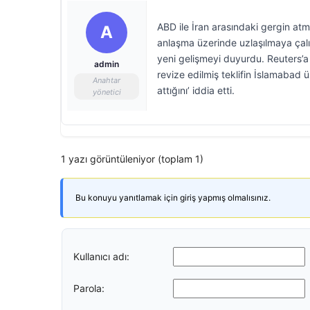
ABD ile İran arasındaki gergin atm
A
anlaşma üzerinde uzlaşılmaya çalı
yeni gelişmeyi duyurdu. Reuters’a 
admin
revize edilmiş teklifin İslamabad 
Anahtar
attığını’ iddia etti.
yönetici
1 yazı görüntüleniyor (toplam 1)
Bu konuyu yanıtlamak için giriş yapmış olmalısınız.
Kullanıcı adı:
Parola: