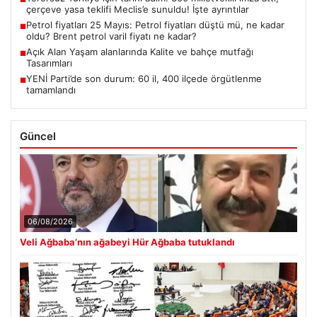
çerçeve yasa teklifi Meclis’e sunuldu! İşte ayrıntılar
Petrol fiyatları 25 Mayıs: Petrol fiyatları düştü mü, ne kadar
■
oldu? Brent petrol varil fiyatı ne kadar?
Açık Alan Yaşam alanlarında Kalite ve bahçe mutfağı
■
Tasarımları
YENİ Parti’de son durum: 60 il, 400 ilçede örgütlenme
■
tamamlandı
Güncel
06/08/2026
Veli Ağbaba’nın ağabeyi Hür Ağbaba tutuklandı