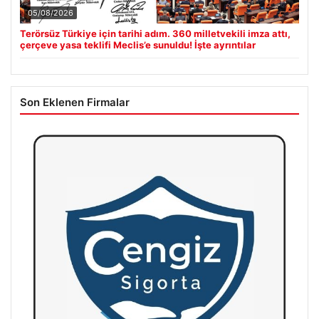
05/08/2026
Terörsüz Türkiye için tarihi adım. 360 milletvekili imza attı,
çerçeve yasa teklifi Meclis’e sunuldu! İşte ayrıntılar
Son Eklenen Firmalar