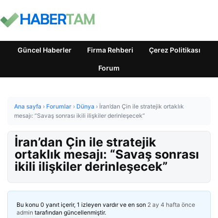
Güncel Haberler
Firma Rehberi
Çerez Politikası
Forum
Ana sayfa
›
Forumlar
›
Dünya
›
İran’dan Çin ile stratejik ortaklık
mesajı: “Savaş sonrası ikili ilişkiler derinleşecek”
İran’dan Çin ile stratejik
ortaklık mesajı: “Savaş sonrası
ikili ilişkiler derinleşecek”
Bu konu 0 yanıt içerir, 1 izleyen vardır ve en son
2 ay 4 hafta önce
admin
tarafından güncellenmiştir.