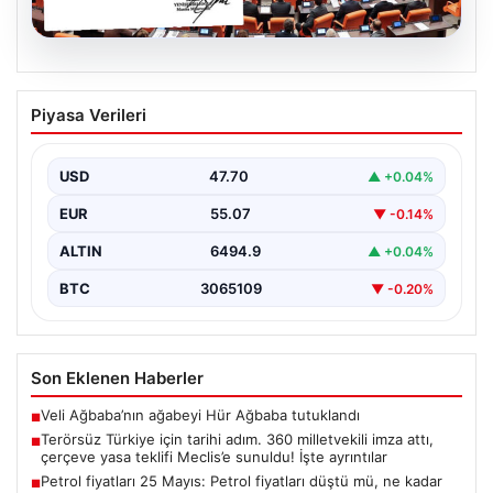
05.08.2026
Terörsüz Türkiye için tarihi adım. 360
Piyasa Verileri
milletvekili imza attı, çerçeve yasa
teklifi Meclis’e sunuldu! İşte ayrıntılar
USD
47.70
▲ +0.04%
{"title":"Terörsüz Türkiye İçin Önemli Hukuki Adım: 360
Milletvekilinin İmzasıyla Çerçeve Yasa Teklifi Meclis'e
EUR
55.07
▼ -0.14%
Sunuldu","content":"Türkiye'de…
ALTIN
6494.9
▲ +0.04%
BTC
3065109
▼ -0.20%
Son Eklenen Haberler
Veli Ağbaba’nın ağabeyi Hür Ağbaba tutuklandı
■
Terörsüz Türkiye için tarihi adım. 360 milletvekili imza attı,
■
çerçeve yasa teklifi Meclis’e sunuldu! İşte ayrıntılar
Petrol fiyatları 25 Mayıs: Petrol fiyatları düştü mü, ne kadar
■