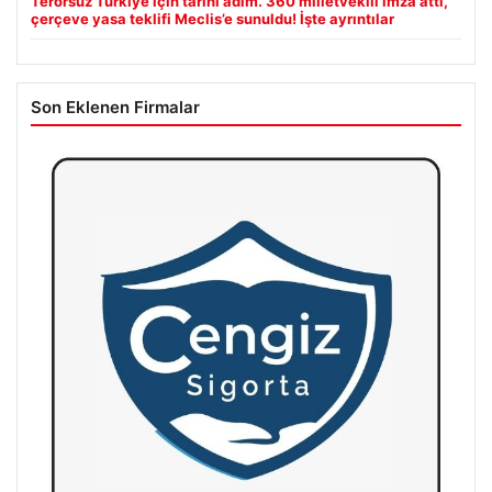
Terörsüz Türkiye için tarihi adım. 360 milletvekili imza attı,
çerçeve yasa teklifi Meclis’e sunuldu! İşte ayrıntılar
Son Eklenen Firmalar