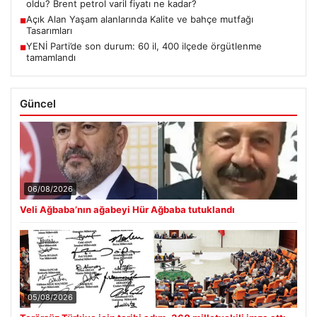
oldu? Brent petrol varil fiyatı ne kadar?
Açık Alan Yaşam alanlarında Kalite ve bahçe mutfağı
■
Tasarımları
YENİ Parti’de son durum: 60 il, 400 ilçede örgütlenme
■
tamamlandı
Güncel
06/08/2026
Veli Ağbaba’nın ağabeyi Hür Ağbaba tutuklandı
05/08/2026