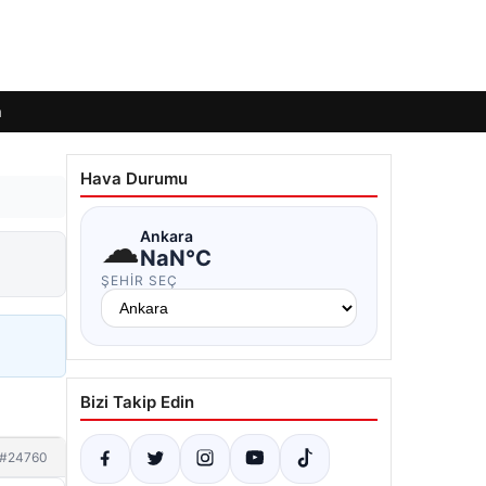
m
Hava Durumu
☁
Ankara
NaN°C
ŞEHIR SEÇ
Bizi Takip Edin
#24760