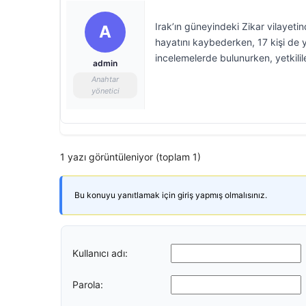
Irak’ın güneyindeki Zikar vilayeti
A
hayatını kaybederken, 17 kişi de 
incelemelerde bulunurken, yetkilile
admin
Anahtar
yönetici
1 yazı görüntüleniyor (toplam 1)
Bu konuyu yanıtlamak için giriş yapmış olmalısınız.
Kullanıcı adı:
Parola: