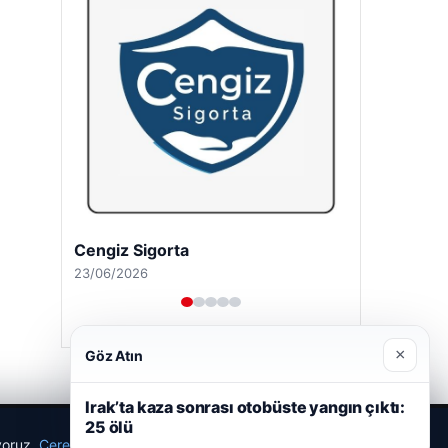
Cengiz Sigorta
23/06/2026
×
Göz Atın
Irak’ta kaza sonrası otobüste yangın çıktı:
25 ölü
ıyoruz.
Çerez Politikamız
Reddet
Kabul Et