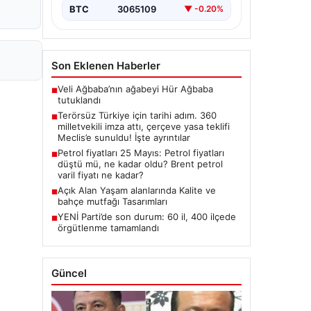
Hukuki Adım: 360 Milletvekilinin
BTC
3065109
▼ -0.20%
İmzasıyla Çerçeve Yasa Teklifi
Meclis'e
Sunuldu","content":"Türkiye'de…
Son Eklenen Haberler
Veli Ağbaba’nın ağabeyi Hür Ağbaba
■
tutuklandı
Terörsüz Türkiye için tarihi adım. 360
■
milletvekili imza attı, çerçeve yasa teklifi
Meclis’e sunuldu! İşte ayrıntılar
Petrol fiyatları 25 Mayıs: Petrol fiyatları
■
düştü mü, ne kadar oldu? Brent petrol
varil fiyatı ne kadar?
Açık Alan Yaşam alanlarında Kalite ve
■
bahçe mutfağı Tasarımları
YENİ Parti’de son durum: 60 il, 400 ilçede
■
örgütlenme tamamlandı
Güncel